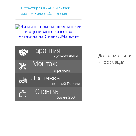
Аккумуляторы для ноут
Запасные
Проектирование и Монтаж
части
Зарядные устройства дл
систем Видеонаблюдения
Терминалы
Архивные товары
оплаты
Архивные
товары
Дополнительная
информация