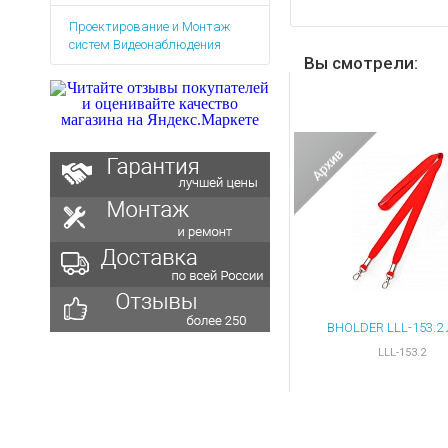
Аккумуляторы для ноут
Запасные
Проектирование и Монтаж
части
Зарядные устройства дл
систем Видеонаблюдения
Терминалы
Вы смотрели:
Архивные товары
оплаты
Архивные
товары
LLL-153.2