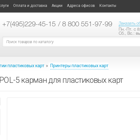
слуги
Оплата и доставка
Акции
Адреса офисов
Контакты
+7
(495)229-45-15
/ 8 800 551-97-99
Заказать о
Пн.-Пт. с 8
Сб., Вс.: в
гии пластиковых карт
»
Принтеры пластиковых карт
 POL-5 карман для пластиковых карт
ТЕХНОЛОГИИ ПЛАСТИКОВЫХ КАРТ
ластиковых карт
ные опции
АНИЕ
СИСТЕМЫ ОПОВЕЩЕНИЯ
ые модели принтеров
ые
материалы
ы
ные усилители
АНИЕ
е карты
аторы
кальной трансляции