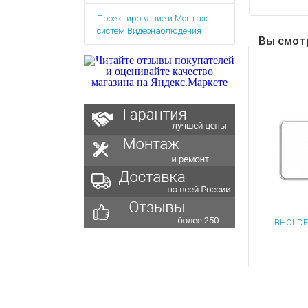
Аккумулятор
Запасные
Проектирование и Монтаж
части
Зарядные ус
систем Видеонаблюдения
Терминалы
Вы смот
Архивные т
оплаты
Архивные
товары