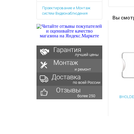
Аккумулятор
Запасные
Проектирование и Монтаж
части
Зарядные ус
систем Видеонаблюдения
Терминалы
Вы смот
Архивные т
оплаты
Архивные
товары