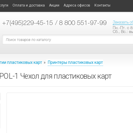
слуги
Оплата и доставка
Акции
Адреса офисов
Контакты
+7
(495)229-45-15
/ 8 800 551-97-99
Заказать о
Пн.-Пт. с 8
Сб., Вс.: в
гии пластиковых карт
»
Принтеры пластиковых карт
 POL-1 Чехол для пластиковых карт
ТЕХНОЛОГИИ ПЛАСТИКОВЫХ КАРТ
ластиковых карт
ные опции
АНИЕ
СИСТЕМЫ ОПОВЕЩЕНИЯ
ые модели принтеров
ые
материалы
ы
ные усилители
АНИЕ
е карты
аторы
кальной трансляции