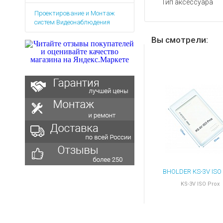
Тип аксессуара
Аккумуляторы для ноут
Запасные
Проектирование и Монтаж
части
Зарядные устройства дл
систем Видеонаблюдения
Терминалы
Архивные товары
оплаты
Вы смотрели:
Архивные
товары
KS-3V ISO Prox