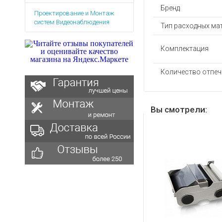
Аккумуляторы для ноут
Запасные
Бренд
Проектирование и Монтаж
части
Зарядные устройства дл
систем Видеонаблюдения
Тип расходных ма
Терминалы
Архивные товары
оплаты
Комплектация
Архивные
товары
Количество отпеч
Вы смотрели: