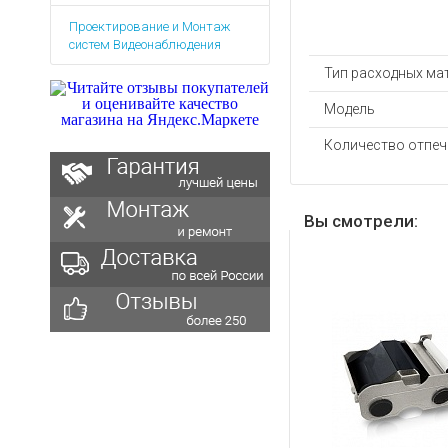
Аккумуляторы для ноут
Запасные
Проектирование и Монтаж
части
Зарядные устройства дл
систем Видеонаблюдения
Терминалы
Архивные товары
Тип расходных ма
оплаты
Архивные
Модель
товары
Количество отпеч
Вы смотрели: