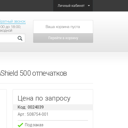
Личный кабинет
братный звонок
:00 до 18:00;
товаров на сумму
ыходной
Перейти в корзину
hield 500 отпечатков
Цена по запросу
Код: 0024039
Арт.: 508754-001
Под заказ