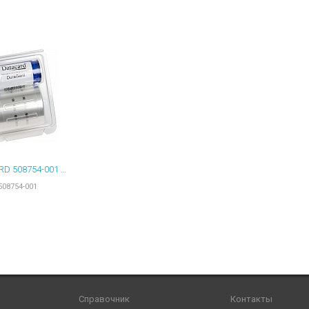
ы для ноутбуков
тройства для ноутбуков
овары
DATACARD 508754-001 ЛЕНТА ЛАМИНАЦИОННАЯ DURASHIELD 500 ОТПЕЧАТКОВ
508754-001
Справочник
Контакты