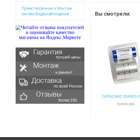
Аккумуляторы для ноут
Запасные
Проектирование и Монтаж
части
Зарядные устройства дл
Вы смотрели:
систем Видеонаблюдения
Терминалы
Архивные товары
оплаты
Архивные
товары
504935-006