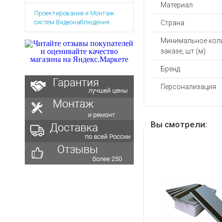
Аккумуляторы для ноут
Запасные
Материал
Проектирование и Монтаж
части
Зарядные устройства дл
систем Видеонаблюдения
Страна
Терминалы
Архивные товары
оплаты
Минимальное кол
заказе, шт (м)
Архивные
товары
Бренд
Персонализация
Вы смотрели: