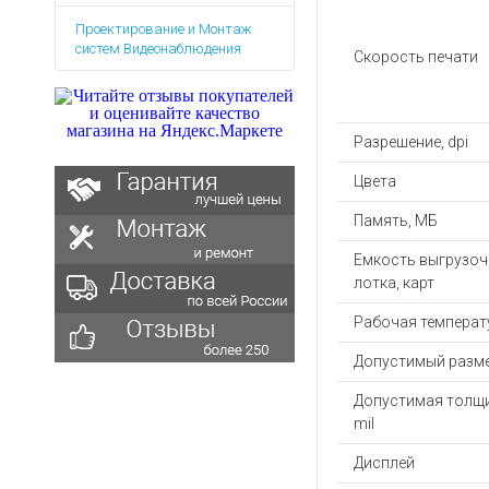
Аккумуляторы для ноут
Запасные
Проектирование и Монтаж
части
Зарядные устройства дл
систем Видеонаблюдения
Скорость печати
Терминалы
Архивные товары
оплаты
Архивные
товары
Разрешение, dpi
Цвета
Память, МБ
Емкость выгрузоч
лотка, карт
Рабочая температу
Допустимый разме
Допустимая толщи
mil
Дисплей