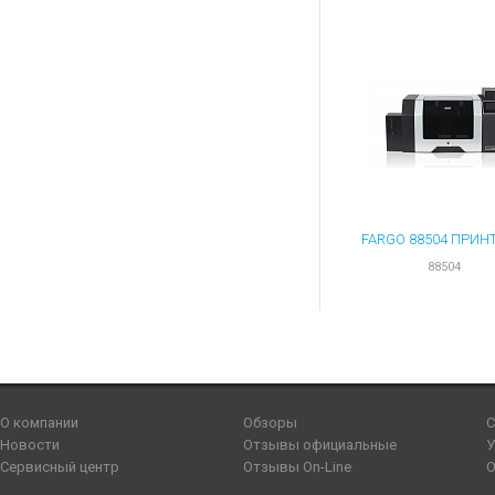
88504
О компании
Обзоры
С
Новости
Отзывы официальные
У
Сервисный центр
Отзывы On-Line
О