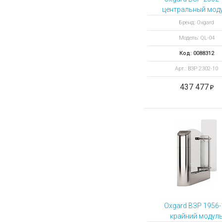
центральный мод
турникета QL-04-
Бренд: Oxgard
900
Модель: QL-04
Код: 0088312
Арт.: ВЗР 2302-10
437 477
Oxgard ВЗР 1956-
крайний модул