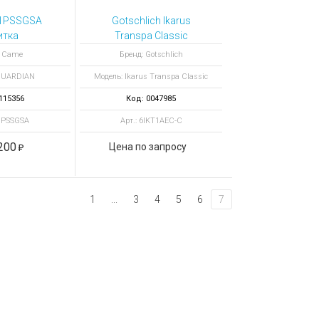
1PSSGSA
Gotschlich Ikarus
итка
Transpa Classic
остовая
6IKT1AEC-C
: Came
Бренд: Gotschlich
ованная
моторизованная
GUARDIAN
Модель: Ikarus Transpa Classic
 GATE 100
калитка
115356
Код: 0047985
01PSSGSA
Арт.: 6IKT1AEC-C
200
Цена по запросу
1
...
3
4
5
6
7