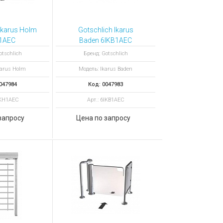
Ikarus Holm
Gotschlich Ikarus
1AEC
Baden 6IKB1AEC
ованная
моторизованная
otschlich
Бренд: Gotschlich
итка
калитка
karus Holm
Модель: Ikarus Baden
047984
Код: 0047983
IKH1AEC
Арт.: 6IKB1AEC
запросу
Цена по запросу