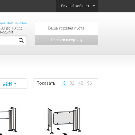
Личный кабинет
братный звонок
:00 до 18:00;
товаров на сумму
ыходной
Перейти в корзину
Цене
Показать:
16
32
48
96