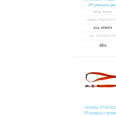
OR ремешок цве
оранжевый
Бренд: Smartec
Модель: ST-AC201LY-
Код: 0036475
Арт.: ST-AC201LY-O
48
Smartec ST-AC202
OR шнурок с пряж