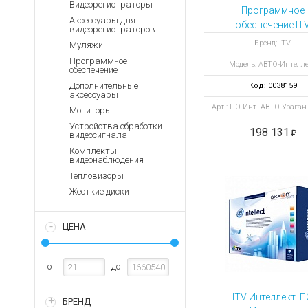
Аккумуляторы для ноут
Видеорегистраторы
Запасные
Программное
части
Аксессуары для
Зарядные устройства дл
обеспечение IT
видеорегистраторов
Распознавани
Терминалы
Архивные товары
Бренд: ITV
Муляжи
оплаты
номеров ТС
Программное
Модель: АВТО-Интелл
АвтоУраган (Slow-
обеспечение
Архивные
товары
Дополнительные
Код: 0038159
аксессуары
Арт.: ПО Инт. АВТО Ураган 
Мониторы
Устройства обработки
198 131
видеосигнала
Комплекты
видеонаблюдения
Тепловизоры
Жесткие диски
ЦЕНА
от
до
ITV Интеллект. 
БРЕНД