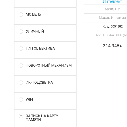
Интеллект
Распознавани
Бренд: ITV
номеров грузов
МОДЕЛЬ
Модель: Интеллект
вагонов (базов
канал)
Код: 0054882
УЛИЧНЫЙ
Арт.: ПО Инт. РНВ (Б
214 948
ТИП ОБЪЕКТИВА
ПОВОРОТНЫЙ МЕХАНИЗМ
ИК-ПОДСВЕТКА
WIFI
ЗАПИСЬ НА КАРТУ
ПАМЯТИ