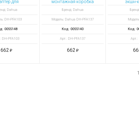
аптер для
монтажная коробка
экшн-к
стенного
автом
енд: Dahua
Бренд: Dahua
Бренд
онштейна
ль: DH-PFA103
Модель: Dahua DH-PFA137
Модель
д: 0055148
Код: 0055140
Код: 0
.: DH-PFA103
Арт.: DH-PFA137
Арт.:
662
662
66