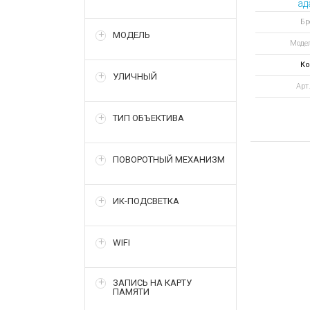
ад
на
Бр
кр
МОДЕЛЬ
Моде
Ко
УЛИЧНЫЙ
Арт
ТИП ОБЪЕКТИВА
ПОВОРОТНЫЙ МЕХАНИЗМ
ИК-ПОДСВЕТКА
WIFI
ЗАПИСЬ НА КАРТУ
ПАМЯТИ