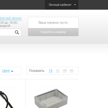
Личный кабинет
братный звонок
:00 до 18:00;
товаров на сумму
ыходной
Перейти в корзину
Цене
Показать:
16
32
48
96