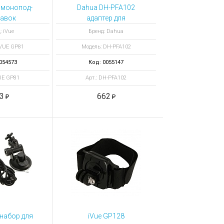
 монопод-
Dahua DH-PFA102
авок
адаптер для
настенного
: iVue
Бренд: Dahua
кронштейна
IVUE GP81
Модель: DH-PFA102
054573
Код: 0055147
VUE GP81
Арт.: DH-PFA102
3
662
 набор для
iVue GP128