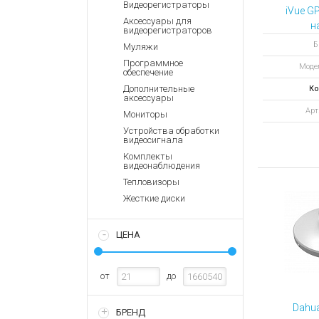
Аккумулятор
Видеорегистраторы
Запасные
iVue G
части
Аксессуары для
Зарядные ус
н
видеорегистраторов
Терминалы
Архивные т
Б
Муляжи
оплаты
Программное
Моде
обеспечение
Архивные
товары
Дополнительные
Ко
аксессуары
Арт
Мониторы
Устройства обработки
видеосигнала
Комплекты
видеонаблюдения
Тепловизоры
Жесткие диски
ЦЕНА
от
до
Dahu
БРЕНД