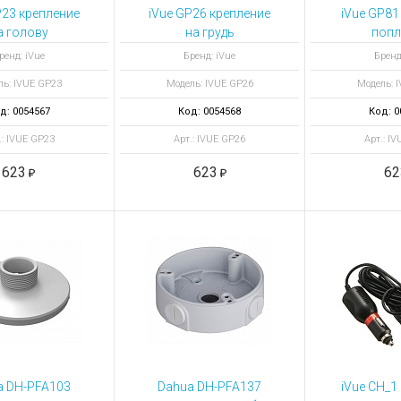
ы для ноутбуков
P23 крепление
iVue GP26 крепление
iVue GP81
тройства для ноутбуков
а голову
на грудь
попл
овары
ренд: iVue
Бренд: iVue
Бренд
ль: IVUE GP23
Модель: IVUE GP26
Модель: 
д: 0054567
Код: 0054568
Код: 0
.: IVUE GP23
Арт.: IVUE GP26
Арт.: I
623
623
62
a DH-PFA103
Dahua DH-PFA137
iVue CH_1