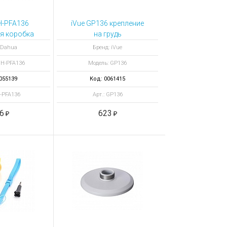
H-PFA136
iVue GP136 крепление
я коробка
на грудь
 Dahua
Бренд: iVue
DH-PFA136
Модель: GP136
055139
Код: 0061415
H-PFA136
Арт.: GP136
6
623