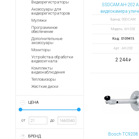
Аккумуляторы для ноут
Видеорегистраторы
Запасные
SSDCAM AH-202 
части
Аксессуары для
Зарядные устройства дл
видеокамера улич
видеорегистраторов
Терминалы
Архивные товары
Бренд: SSDCAM
Муляжи
оплаты
Программное
Модель: AH-202
обеспечение
Архивные
товары
Дополнительные
Код: 0109415
аксессуары
Арт.: AH-202
Мониторы
Устройства обработки
2 244
видеосигнала
Комплекты
видеонаблюдения
Тепловизоры
Жесткие диски
ЦЕНА
от
до
Bosch TC9208
БРЕНД