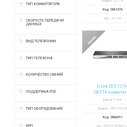
Модель: UC-CK
ТИП КОММУТАТОРА
Код: 0061076
Арт.: UC-CK
СКОРОСТЬ ПЕРЕДАЧИ
ДАННЫХ
ВИД ТЕЛЕФОНИИ
ТИП ТЕЛЕФОНА
КОЛИЧЕСТВО ЛИНИЙ
D-Link DES-1210
ПОДДЕРЖКА POE
28/C1A коммутат
28-портовый
Бренд: D-link
ТИП ОБОРУДОВАНИЯ
Модель: DES-1210-2
Код: 0060311
WIFI
Арт.: DES-1210-28/C1