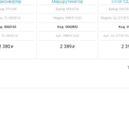
аконвертер
Маршрутизатор
OT-SF12L
1310-I-
нд: TP-Link
Бренд: MikroTik
Бренд: NIKOM
промыш
ь: TL-SM321A
Модель: RB941-2nD
Модель: GL-OT-SF1
GIGALI
100Мбит/c
д: 0060165
Код: 0042832
Код: 0
.: TL-SM321A
Арт.: RB941-2nD
Арт.: GL-OT-SF12
2 380
2 389
2 3