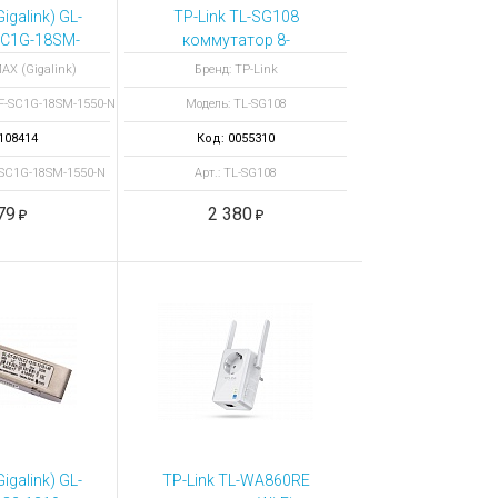
galink) GL-
TP-Link TL-SG108
C1G-18SM-
коммутатор 8-
0-N
портовый
AX (Gigalink)
Бренд: TP-Link
нвертер
F-SC1G-18SM-1550-N
Модель: TL-SG108
 из UTP,
Мбит/c в
108414
Код: 0055310
о 20 км
-SC1G-18SM-1550-N
Арт.: TL-SG108
79
2 380
galink) GL-
TP-Link TL-WA860RE