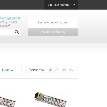
Личный кабинет
братный звонок
:00 до 18:00;
товаров на сумму
ыходной
Перейти в корзину
Цене
Показать:
16
32
48
96