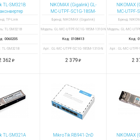
ы для ноутбуков
nk TL-SM321B
NIKOMAX (Gigalink) GL-
NIKOMAX (Gi
тройства для ноутбуков
аконвертер
MC-UTPF-SC1G-18SM-
MC-UTPF-S
1310-N
155
овары
нд: TP-Link
Бренд: NIKOMAX (Gigalink)
Бренд: NIKOM
медиаконвертер
медиако
ль: TL-SM321B
Модель: GL-MC-UTPF-SC1G-18SM-1310-N
Модель: GL-MC-UTP
GIGALINK из UTP,
GIGALINK
100/1000Мбит/c в
100/1000
д: 0060205
Код: 0108413
Код: 0
WDM, до 20 км
WDM, д
.: TL-SM321B
Арт.: GL-MC-UTPF-SC1G-18SM-1310-N
Арт.: GL-MC-UTPF
2 362
2 379
2 3
nk TL-SM321A
MikroTik RB941-2nD
NIKOMAX (Gi