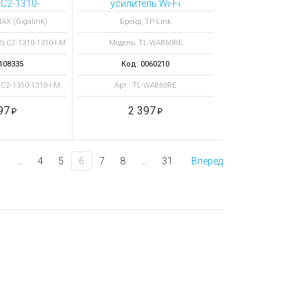
C2-1310-
усилитель Wi-Fi
M модуль
сигнала
AX (Gigalink)
Бренд: TP-Link
ленный
2LC2-1310-1310-I-M
Модель: TL-WA860RE
NK SFP,
, до 2 км
108335
Код: 0060210
LC2-1310-1310-I-M
Арт.: TL-WA860RE
97
2 397
1
...
4
5
6
7
8
...
31
Вперед