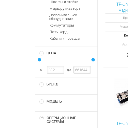
Аккумулятор
Шкафы и стойки
Запасные
TP-Li
части
Маршрутизаторы
Зарядные ус
меди
Дополнительное
Терминалы
Архивные т
Бре
оборудование
оплаты
Коммутаторы
Моде
Архивные
Патч-корды
товары
Ко
Кабели и провода
Арт
ЦЕНА
от
до
БРЕНД
МОДЕЛЬ
ОПЕРАЦИОННЫЕ
СИСТЕМЫ
TP-Li