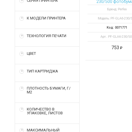
СЕРИЯ ПРИНТЕРА
230/500 фотобум
глянцевая А6
Бренд: Perfeo
К МОДЕЛИ ПРИНТЕРА
Модель: PF-GLA6-230/
Код: 0071771
ТЕХНОЛОГИЯ ПЕЧАТИ
Арт.: PF-GLA6-230/50
753
ЦВЕТ
ТИП КАРТРИДЖА
ПЛОТНОСТЬ БУМАГИ, Г/
М2
КОЛИЧЕСТВО В
УПАКОВКЕ, ЛИСТОВ
МАКСИМАЛЬНЫЙ