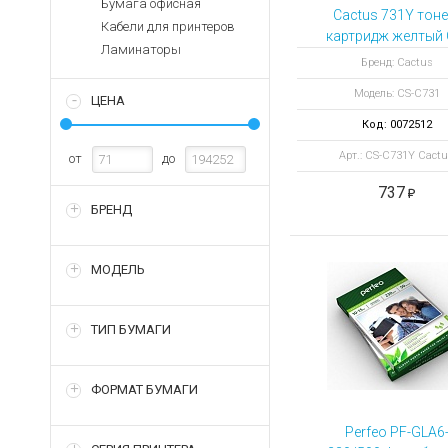
Бумага офисная
Аккумуляторы для ноут
Запасные
Cactus 731Y тоне
Кабели для принтеров
части
Зарядные устройства дл
картридж желтый 
Ламинаторы
C731Y
Терминалы
Архивные товары
Бренд: Cactus
оплаты
Модель: CS-C731
ЦЕНА
Архивные
товары
Код: 0072512
Арт.: CS-C731Y Cact
от
до
737
БРЕНД
МОДЕЛЬ
ТИП БУМАГИ
ФОРМАТ БУМАГИ
Perfeo PF-GLA6