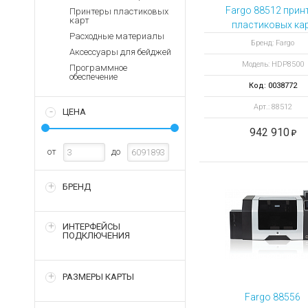
Аккумуляторы для ноут
Запасные
Fargo 88512 прин
Принтеры пластиковых
части
карт
Зарядные устройства дл
пластиковых ка
Расходные материалы
HDP8500 с
Терминалы
Архивные товары
Бренд: Fargo
Аксессуары для бейджей
оплаты
кодировкой смар
Модель: HDP8500
карт и 13.56 МГ
Программное
Архивные
обеспечение
товары
Код: 0038772
Арт.: 88512
ЦЕНА
942 910
от
до
БРЕНД
ИНТЕРФЕЙСЫ
ПОДКЛЮЧЕНИЯ
РАЗМЕРЫ КАРТЫ
Fargo 88556