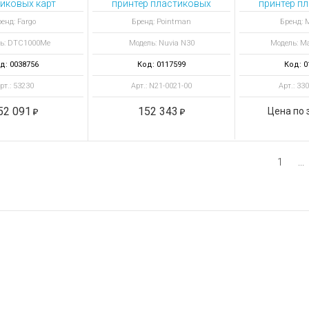
иковых карт
принтер пластиковых
принтер п
Mе с Ethernet
карт Nuvia N30 с
карт Magic
енд: Fargo
Бренд: Pointman
Бренд: 
ровщиком ISO
энкодером
ь: DTC1000Me
Модель: Nuvia N30
Модель: Ma
бесконтактных смарт-
карт
д: 0038756
Код: 0117599
Код: 0
рт.: 53230
Арт.: N21-0021-00
Арт.: 33
52 091
152 343
Цена по 
1
...