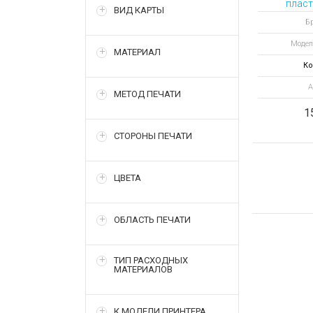
пласт
ВИД КАРТЫ
DTC1000
Бр
и коди
Модел
МАТЕРИАЛ
Ко
А
МЕТОД ПЕЧАТИ
1
СТОРОНЫ ПЕЧАТИ
ЦВЕТА
ОБЛАСТЬ ПЕЧАТИ
ТИП РАСХОДНЫХ
МАТЕРИАЛОВ
К МОДЕЛИ ПРИНТЕРА