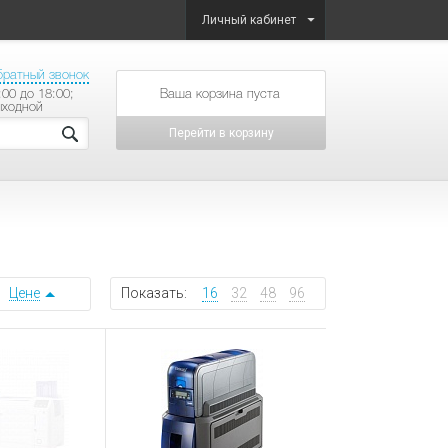
Личный кабинет
братный звонок
:00 до 18:00;
товаров на сумму
ыходной
Перейти в корзину
Цене
Показать:
16
32
48
96