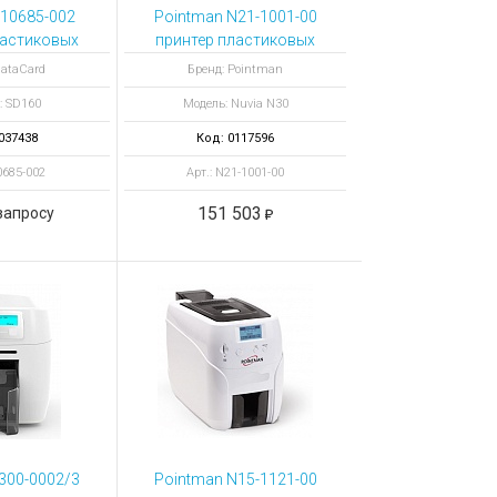
510685-002
Pointman N21-1001-00
ластиковых
принтер пластиковых
 с модулем
карт Nuvia N30 с
DataCard
Бренд: Pointman
й полосы
энкодером магнитной
: SD160
Модель: Nuvia N30
полосы ISO
037438
Код: 0117596
0685-002
Арт.: N21-1001-00
151 503
запросу
300-0002/3
Pointman N15-1121-00