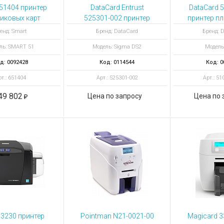
ы для ноутбуков
51404 принтер
DataCard Entrust
DataCard 
тройства для ноутбуков
иковых карт
525301-002 принтер
принтер п
1 Single Side
пластиковых карт
карт SD160
овары
енд: Smart
Бренд: DataCard
Бренд: 
hernet USB
Sigma DS2
магнитно
ль: SMART 51
Модель: Sigma DS2
Модель
односторонний с
кодировщиком
д: 0092428
Код: 0114544
Код: 0
магнитной полосы
т.: 651404
Арт.: 525301-002
Арт.: 51
49 802
Цена по запросу
Цена по 
53230 принтер
Pointman N21-0021-00
Magicard 3