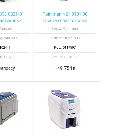
300-0021/3
Pointman N21-0101-00
ластиковых
принтер пластиковых
ard 300 Duo
карт Nuvia N30 с
Magicard
Бренд: Pointman
энкодером
gicard 300
Модель: Nuvia N30
контактных смарт-
карт
102447
Код: 0117597
00-0021/3
Арт.: N21-0101-00
149 754
запросу