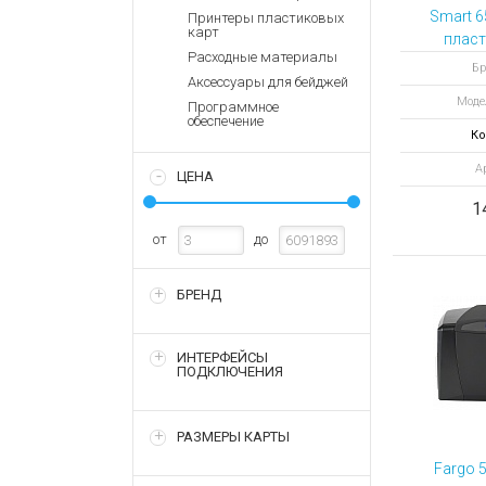
Аккумулятор
Запасные
Smart 6
Принтеры пластиковых
части
карт
Зарядные ус
пласт
Расходные материалы
SMART 5
Терминалы
Архивные т
Бр
Аксессуары для бейджей
оплаты
Et
Моде
Программное
Архивные
обеспечение
товары
Ко
Ар
ЦЕНА
1
от
до
БРЕНД
ИНТЕРФЕЙСЫ
ПОДКЛЮЧЕНИЯ
РАЗМЕРЫ КАРТЫ
Fargo 