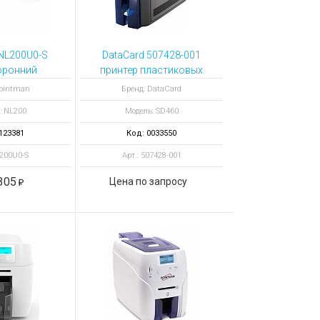
NL200U0-S
DataCard 507428-001
оронний
принтер пластиковых
ор NL200
карт SD460
Pointman
Бренд: DataCard
альная
: NL200
Модель: SD460
рона
123381
Код: 0033550
L200U0-S
Арт.: 507428-001
305
Цена по запросу