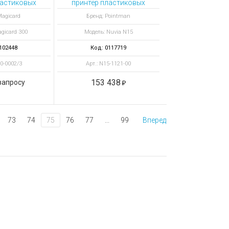
ластиковых
принтер пластиковых
ard 300 Mag
карт Nuvia N15 с
Magicard
Бренд: Pointman
энкодеромами ISO,
gicard 300
Модель: Nuvia N15
контактных и
бесконтактных смарт-
102448
Код: 0117719
карт
00-0002/3
Арт.: N15-1121-00
153 438
запросу
73
74
75
76
77
...
99
Вперед