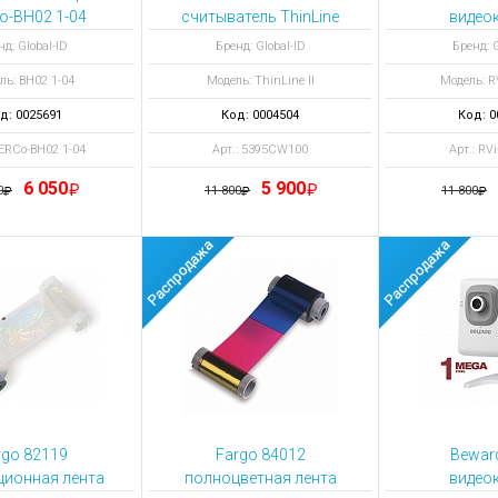
ы для ноутбуков
o-BH02 1-04
считыватель ThinLine
видео
тройства для ноутбуков
II
нд: Global-ID
Бренд: Global-ID
Бренд: G
овары
ль: BH02 1-04
Модель: ThinLine II
Модель: R
д: 0025691
Код: 0004504
Код: 0
PERCo-BH02 1-04
Арт.: 5395CW100
Арт.: RV
6 050
5 900
0
11 800
11 800
rgo 82119
Fargo 84012
Bewar
ионная лента Overlaminate 500 отпечатков
полноцветная лента
видео