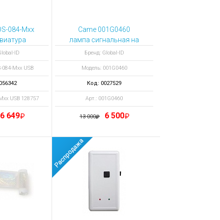
S-084-Mxx
Came 001G0460
виатура
лампа сигнальная на
мируемая
стрелу
lobal-ID
Бренд: Global-ID
ый 128757
-084-Mxx USB
Модель: 001G0460
056342
Код: 0027529
-Mхх USB 128757
Арт.: 001G0460
6 649
6 500
13 000