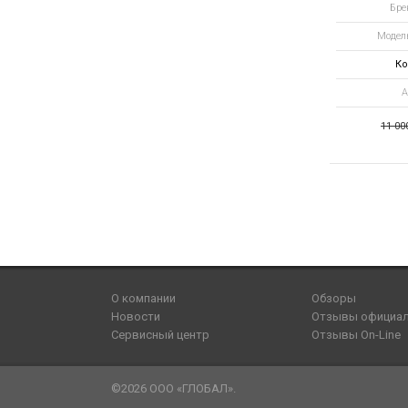
Бре
Модель
Ко
А
11 00
О компании
Обзоры
Новости
Отзывы официа
Сервисный центр
Отзывы On-Line
©2026 ООО «ГЛОБАЛ».