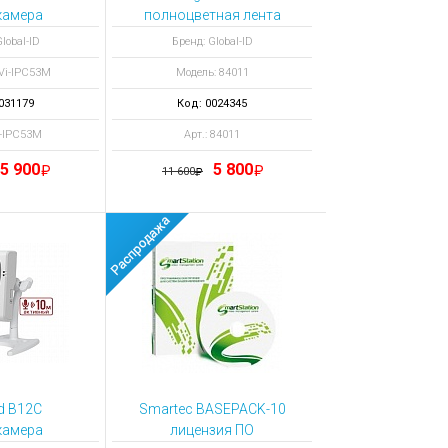
камера
полноцветная лента
YMCK 500 отпечатков
lobal-ID
Бренд: Global-ID
Vi-IPC53M
Модель: 84011
031179
Код: 0024345
i-IPC53M
Арт.: 84011
5 900
5 800
11 600
d B12C
Smartec BASEPACK-10
камера
лицензия ПО