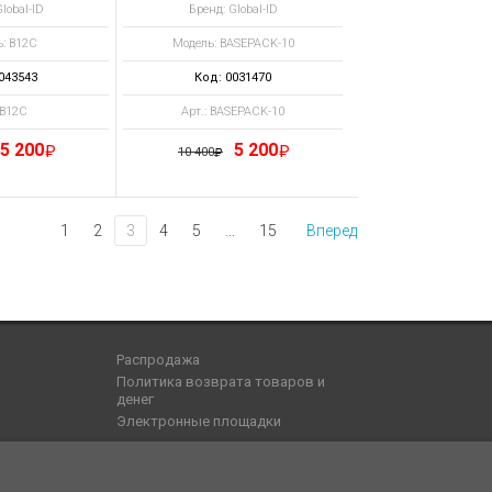
lobal-ID
Бренд: Global-ID
: B12C
Модель: BASEPACK-10
043543
Код: 0031470
 B12C
Арт.: BASEPACK-10
5 200
5 200
10 400
1
2
3
4
5
...
15
Вперед
Распродажа
Политика возврата товаров и
денег
Электронные площадки