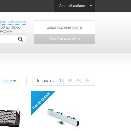
Личный кабинет
братный звонок
:00 до 18:00;
товаров на сумму
ыходной
Перейти в корзину
Цене
Показать:
16
32
48
96