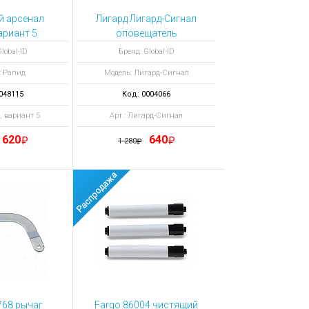
й арсенал
Лигард Лигард-Сигнал
ариант 5
оповещатель
ь объемный
светозвуковой
lobal-ID
Бренд: Global-ID
: Рапид
Модель: Лигард-Сигнал
048115
Код: 0004066
, вариант 5
Арт.: Лигард-Сигнал
620
640
1 280
768 рычаг
Fargo 86004 чистящий