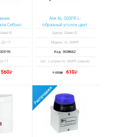
мник
Aler AL-300PR L-
ала Себокс
образный уголок цвет
Т без
серый
lobal-ID
Бренд: Global-ID
защиты
: ДУ-1Т
Модель: AL-300PR
003195
Код: 0038662
 ДУ-1Т
Арт.: L-уголок AL-300PR (серый)
560
610
1 220