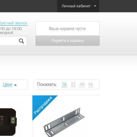
Личный кабинет
братный звонок
:00 до 18:00;
товаров на сумму
ыходной
Перейти в корзину
Цене
Показать:
16
32
48
96