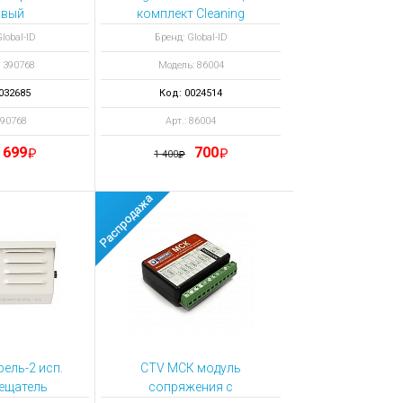
овый
комплект Cleaning
Rollers чистящие
lobal-ID
Бренд: Global-ID
ролики 10 штук
 390768
Модель: 86004
032685
Код: 0024514
390768
Арт.: 86004
699
700
1 400
ель-2 исп.
CTV МСК модуль
ещатель
сопряжения с