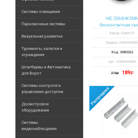
ОФИСНАЯ
Аксессуары для бейджей
ТЕХНИКА
Дополнительные
Громкоговорители
ККМ
Системы освещения
Программное обеспечен
СИСТЕМЫ
аксессуары
Микрофоны
HID 2060HKSM
Фискальные
ОСВЕЩЕНИЯ
Принтеры
Запасные части
Дополнительное
Парковочные системы
регистраторы
бесконтактная сма
ПАРКОВОЧНЫЕ
Дополнительные блоки
оборудование
МФУ
метка iCLASS и iC
Архивные товары
СИСТЕМЫ
Принтеры
Бренд: Global-ID
Лампы
Приборы управления
Визуальная разметка
SE, память 2 Кб,
Коммутаторы
ВИЗУАЛЬНАЯ РАЗМЕ
чеков
Расходные
Модель: 2060HKSM
Линейные
сектора
Программное обеспечен
материалы
Парковочные
IP-
Денежные
Турникеты, калитки и
светильники
системы
Код: 0083262
Напольная лента
телефония
Дополнительное оборудо
ящики
Бумага
ограждения
Дополнительные
офисная
Архивные
Лента для ограждений
Шкафы
Арт.: 2060HKSMN
Дополнительные аксесс
Клавиатуры
аксессуары
Турникеты триподы
Шлагбаумы и Автоматика
товары
и
Кабели
Столбы для ограждения
Шкафы и стойки
Весы
189
Архивные
для Ворот
378
стойки
Тумбовые турникеты
для
электронные
товары
Архивные
Архивные товары
принтеров
Кабели
Турникеты с распашны
Шлагбаумы
товары
Системы контроля и
Считыватели
и
Уничтожители
управления доступом
Полноростовые турнике
Аксессуары для шлагба
провода
Pos-
бумаг
Роторные турникеты
мониторы
Комплекты шлагбаумо
Считыватели
Патч-
Досмотровое
Ламинаторы
корды
Картоприемники
оборудование
Сканеры
Автоматика для ворот
Идентификаторы
Архивные
штрих-
Архивные
Калитки
Дополнительные аксесс
товары
Контроллеры
Арочные металлодетек
кода
Системы
товары
Ограждения
Комплекты автоматики 
видеонаблюдения
Элементы управления
Аксессуары для арочны
Табло
Дополнительные аксесс
покупателя
Аксессуары для автома
Программаторы