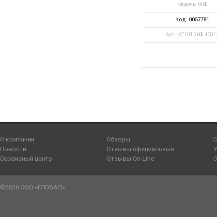
Модель: 90Ф
Код: 0057781
Арт.: АТОЛ 90Ф 4081
О компании
Обзоры
С
Новости
Отзывы официальные
У
Сервисный центр
Отзывы On-Line
О
©2026 ООО «ГЛОБАЛ».