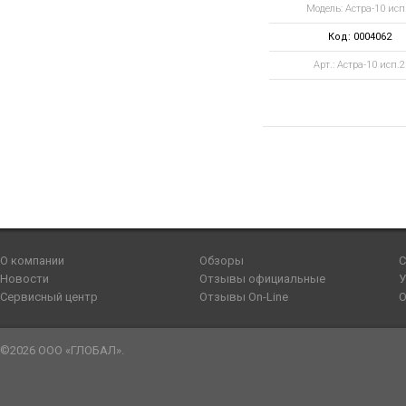
Модель: Астра-10 исп
Код: 0004062
Арт.: Астра-10 исп.2
О компании
Обзоры
С
Новости
Отзывы официальные
У
Сервисный центр
Отзывы On-Line
О
©2026 ООО «ГЛОБАЛ».