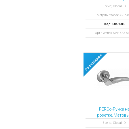
Аккумуляторы для ноут
Запасные
Бренд: Global-ID
части
Зарядные устройства дл
Модель: Уголок AVP-4
Терминалы
Архивные товары
оплаты
Код: 0043086
Архивные
Арт.: Уголок AVP-453 М
товары
PERCo-Ручка н
розетке. Матов
хром
Бренд: Global-ID