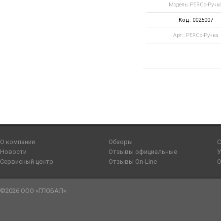
Модель: PERCo-Ручк
Код: 0025007
Арт.: PERCo-Ручка
О компании
Обзоры
С
Новости
Отзывы официальные
У
Сервисный центр
Отзывы On-Line
О
©2026 ООО «ГЛОБАЛ».