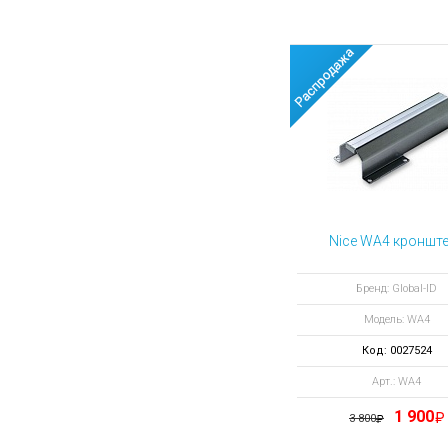
Nice WA4 кроншт
Бренд: Global-ID
Модель: WA4
Код: 0027524
Арт.: WA4
1 900
3 800