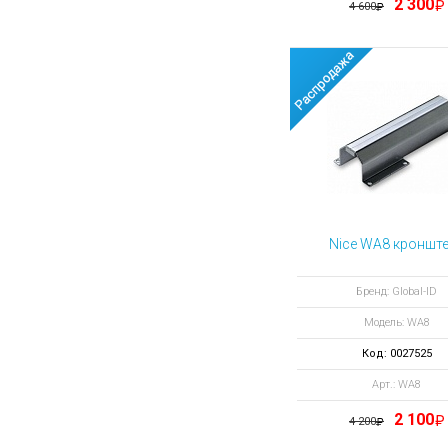
2 300
4 600
Nice WA8 кроншт
Бренд: Global-ID
Модель: WA8
Код: 0027525
Арт.: WA8
2 100
4 200