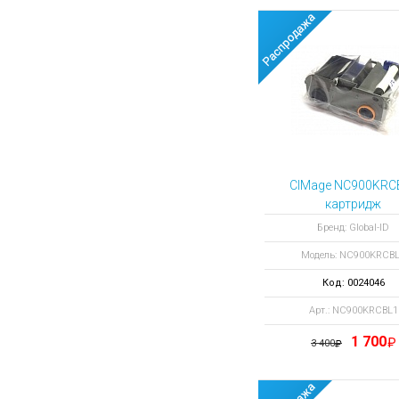
CIMage NC900KRC
картридж
монохромный си
Бренд: Global-ID
1000 отпечатко
Модель: NC900KRCB
Код: 0024046
Арт.: NC900KRCBL1
1 700
3 400