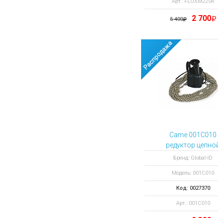
Арт.: FLOXM220R
2 700
5 400
Came 001C010
редуктор цепно
Бренд: Global-ID
Модель: 001C010
Код: 0027370
Арт.: 001C010