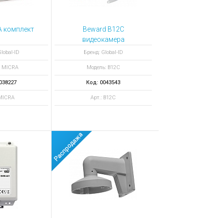
A комплект
Beward B12C
видеокамера
lobal-ID
Бренд: Global-ID
: MICRA
Модель: B12C
038227
Код: 0043543
 MICRA
Арт.: B12C