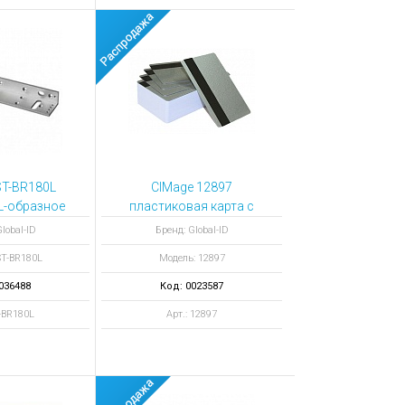
ST-BR180L
CIMage 12897
L-образное
пластиковая карта с
магнитной полосой
lobal-ID
Бренд: Global-ID
цвет серебряный
ST-BR180L
Модель: 12897
036488
Код: 0023587
T-BR180L
Арт.: 12897