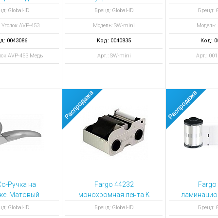
ы для ноутбуков
дополни
нд: Global-ID
Бренд: Global-ID
Бренд: G
тройства для ноутбуков
 Уголок AVP-453
Модель: SW-mini
Модель:
овары
д: 0043086
Код: 0040835
Код: 0
олок AVP-453 Медь
Арт.: SW-mini
Арт.: 00
o-Ручка на
Fargo 44232
Fargo
ке. Матовый
монохромная лента K
ламинацион
хром
1000 отпечатков
нд: Global-ID
Бренд: Global-ID
Бренд: G