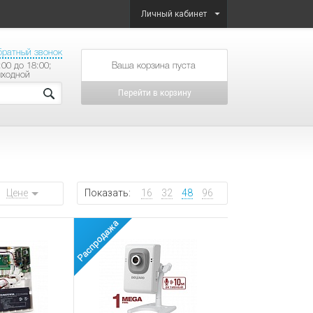
Личный кабинет
братный звонок
:00 до 18:00;
товаров на сумму
ыходной
Перейти в корзину
Цене
Показать:
16
32
48
96