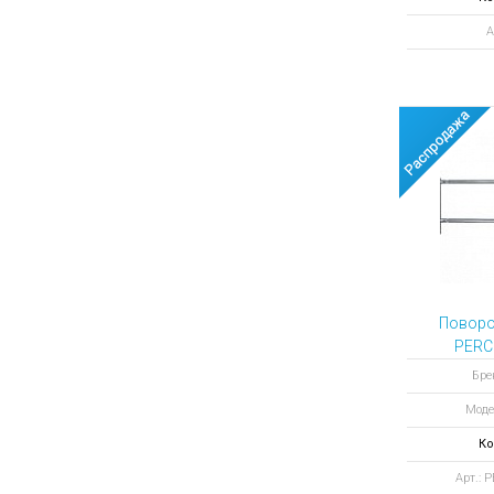
А
Поворо
PERC
Бре
Моде
Ко
Арт.: 