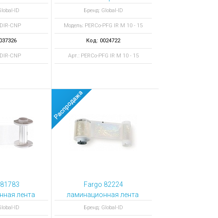
тельная
lobal-ID
Бренд: Global-ID
 DIR-CNP
Модель: PERCo-PFG IR M 10 - 15
037326
Код: 0024722
1DIR-CNP
Арт.: PERCo-PFG IR M 10 - 15
 81783
Fargo 82224
ная лента PolyGuard Overlaminate 81783 250 отпечатков
ламинационная лента PolyGuard Overlaminate 
lobal-ID
Бренд: Global-ID