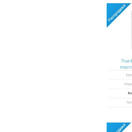
True-
пласт
Бре
Модел
Ко
Арт