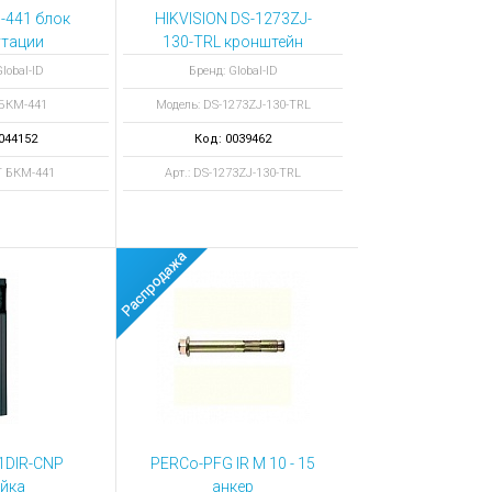
-441 блок
HIKVISION DS-1273ZJ-
тации
130-TRL кронштейн
lobal-ID
Бренд: Global-ID
 БКМ-441
Модель: DS-1273ZJ-130-TRL
044152
Код: 0039462
IT БКМ-441
Арт.: DS-1273ZJ-130-TRL
1DIR-CNP
PERCo-PFG IR M 10 - 15
йка
анкер