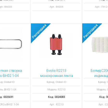
рт.: 86003
Арт.: 86004
Арт.: ПН-2
тная створка
Evolis R2213
Болид С20
o-BH02 1-04
монохромная лента
индикац
Red monochrome
нд: Global-ID
Бренд: Global-ID
Бренд: G
ribbon 600 отпечатков
ль: BH02 1-04
Модель: R2213
Модель: 
д: 0025691
Код: 0024083
Код: 0
PERCo-BH02 1-04
Арт.: R2213
Арт.: С