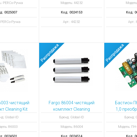
ь: PERCo-Ручка
Модель: 44232
Модель
д: 0025007
Код: 0024153
Код: 0
: PERCo-Ручка
Арт.: 44232
Арт.:
6003 чистящий
Fargo 86004 чистящий
Бастион П
т Cleaning Kit
комплект Cleaning
1,0 преоб
Rollers чистящие
напря
нд: Global-ID
Бренд: Global-ID
Бренд: G
ролики 10 штук
дель: 86003
Модель: 86004
Модель: ПН-
д: 0024501
Код: 0024514
Код: 0