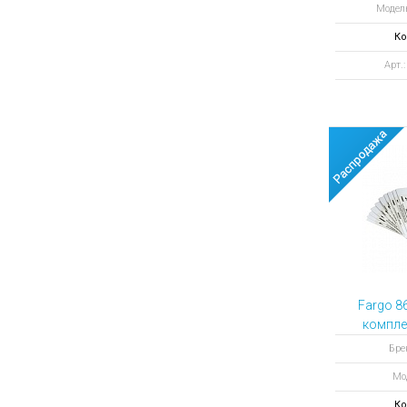
Модел
Ко
Арт.
Fargo 8
комплек
Бре
Мо
Ко