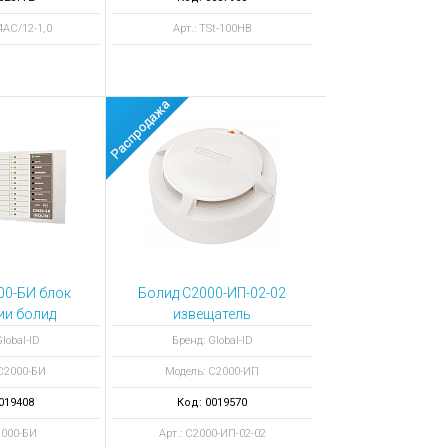
4АС/12-1,0
Арт.: TSt-100HB
00-БИ блок
Болид С2000-ИП-02-02
ии болид
извещатель
lobal-ID
Бренд: Global-ID
С2000-БИ
Модель: С2000-ИП
019408
Код: 0019570
2000-БИ
Арт.: С2000-ИП-02-02