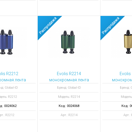
lis R2212
Evolis R2214
Evolis
ромная лента
монохромная лента
монохром
 monochrome
Green monochrome
Gold mo
нд: Global-ID
Бренд: Global-ID
Бренд: G
600 отпечатков
ribbon 600 отпечатков
ribbon 500
дель: R2212
Модель: R2214
Модель
д: 0024062
Код: 0024068
Код: 0
рт.: R2212
Арт.: R2214
Арт.: