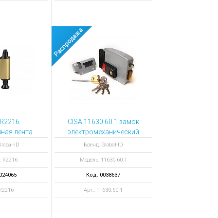
 R2216
CISA 11630.60.1 замок
ная лента
электромеханический
nochrome
lobal-ID
Бренд: Global-ID
 отпечатков
: R2216
Модель: 11630.60.1
024065
Код: 0038637
 R2216
Арт.: 11630.60.1