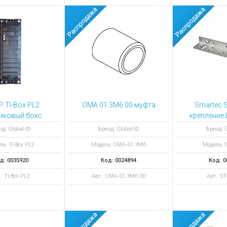
IP TI-Box PL2
ОМА 01.3М6.00 муфта
Smartec 
иковый бокс
крепление 
нд: Global-ID
Бренд: Global-ID
Бренд: G
ь: TI-Box PL2
Модель: ОМА-01.3М6
Модель: 
д: 0035920
Код: 0024894
Код: 0
.: TI-Box PL2
Арт.: ОМА-01.3М6.00
Арт.: S