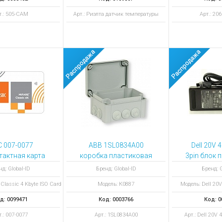
т.: 505-CAM
Арт.: Риэлта датчик температуры
Арт.: 2
C 007-0077
ABB 1SL0834A00
Dell 20V 
тактная карта
коробка пластиковая
3pin блок 
Classic 4 Kbyte
с сальниками К0887
ноут
нд: Global-ID
Бренд: Global-ID
Бренд: G
 (7byte UID) на
Classic 4 Kbyte ISO Card
Модель: К0887
Модель: Dell 20V
осхеме S70
д: 0099471
Код: 0003766
Код: 0
т.: 007-0077
Арт.: 1SL0834A00
Арт.: Dell 20V 