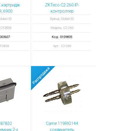
 картридж
ZKTeco C2-260 IP-
, 6900
контроллер
атков
управления двумя
lobal-ID
Бренд: Global-ID
дверями
 CF280X
Модель: C2-260
003607
Код: 0109835
CF280X
Арт.: C2-260
787832
Came 119RIG144
емник 2-х
соединитель