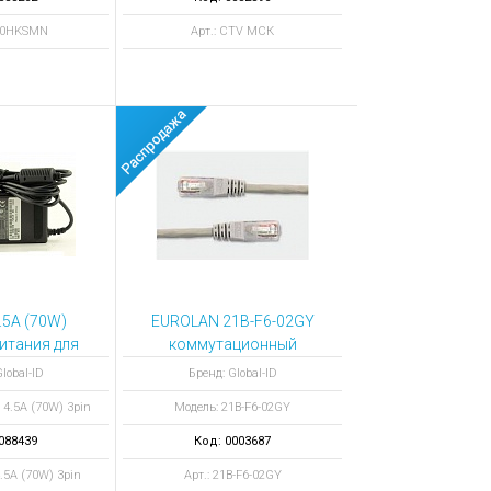
060HKSMN
Арт.: CTV МСК
4.5A (70W)
EUROLAN 21B-F6-02GY
питания для
коммутационный
бука
шнур 6 FTP 2,0 м
lobal-ID
Бренд: Global-ID
 4.5A (70W) 3pin
Модель: 21B-F6-02GY
088439
Код: 0003687
4.5A (70W) 3pin
Арт.: 21B-F6-02GY