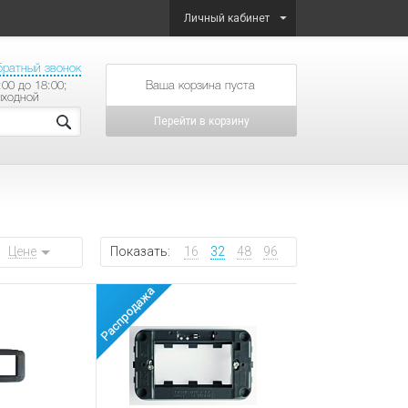
Личный кабинет
братный звонок
:00 до 18:00;
товаров на сумму
ыходной
Перейти в корзину
Цене
Показать:
16
32
48
96