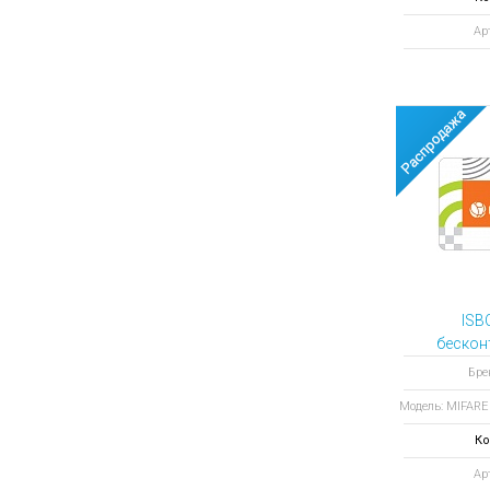
Ар
ISB
бескон
MIFARE 
Бре
ISO Card
Модель: MIFARE 
микр
Ко
Ар