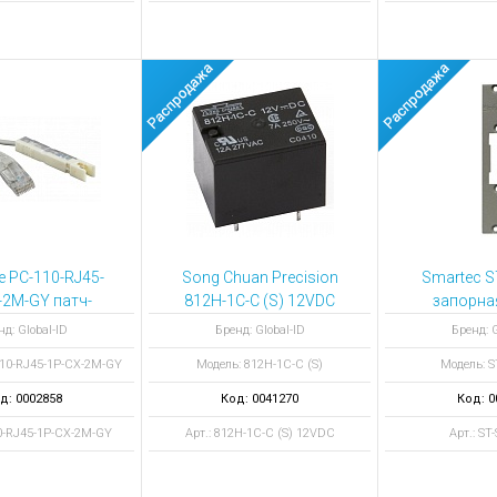
ne PC-110-RJ45-
Song Chuan Precision
Smartec S
-2M-GY патч-
812H-1C-C (S) 12VDC
запорна
10 тип-RJ45, 1
реле
короткая, 
нд: Global-ID
Бренд: Global-ID
Бренд: G
ара, 2 м
110-RJ45-1P-CX-2M-GY
Модель: 812H-1C-C (S)
Модель: S
д: 0002858
Код: 0041270
Код: 0
10-RJ45-1P-CX-2M-GY
Арт.: 812H-1C-C (S) 12VDC
Арт.: ST