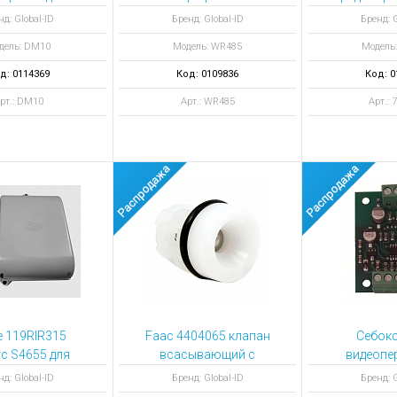
ы для ноутбуков
ств контроля
кана
нд: Global-ID
Бренд: Global-ID
Бренд: G
тройства для ноутбуков
доступа
встраив
дель: DM10
Модель: WR485
Модель:
разъем X
овары
д: 0114369
Код: 0109836
Код: 0
рт.: DM10
Арт.: WR485
Арт.: 
 119RIR315
Faac 4404065 клапан
Себокс
с S4655 для
всасывающий с
видеопе
в управления
пружиной
корп
нд: Global-ID
Бренд: Global-ID
Бренд: G