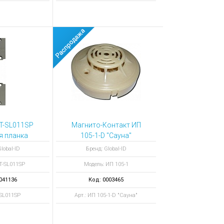
T-SL011SP
Магнито-Контакт ИП
я планка
105-1-D "Сауна"
цвет серый
извещатель
lobal-ID
Бренд: Global-ID
пожарный тепловой
T-SL011SP
Модель: ИП 105-1
041136
Код: 0003465
-SL011SP
Арт.: ИП 105-1-D "Сауна"