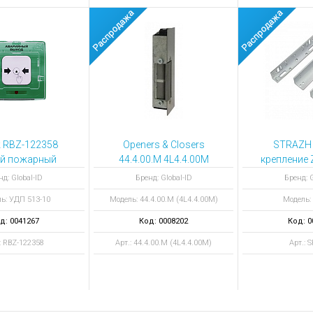
 RBZ-122358
Openers & Closers
STRAZH 
ой пожарный
44.4.00.M 4L4.4.00M
крепление 
тель УДП 513-
защелка
для 
нд: Global-ID
Бренд: Global-ID
Бренд: G
АВАРИЙНЫЙ
электромеханическая
ь: УДП 513-10
Модель: 44.4.00.M (4L4.4.00M)
Модель:
Д" зеленый
д: 0041267
Код: 0008202
Код: 0
: RBZ-122358
Арт.: 44.4.00.M (4L4.4.00M)
Арт.: 