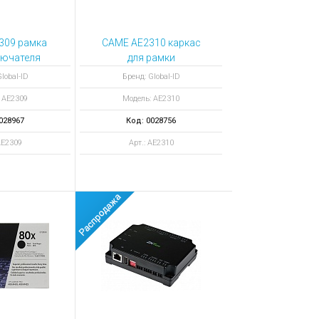
309 рамка
CAME AE2310 каркас
лючателя
для рамки
lobal-ID
Бренд: Global-ID
 AE2309
Модель: AE2310
028967
Код: 0028756
AE2309
Арт.: AE2310