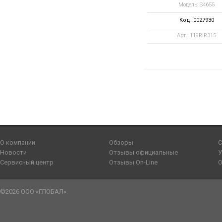
Модель: S4655
Код: 0027930
Арт.: 119RIR315
О компании
Обзоры
С
Новости
Отзывы официальные
У
Сервисный центр
Отзывы On-Line
О
©2026 ООО «ГЛОБАЛ».