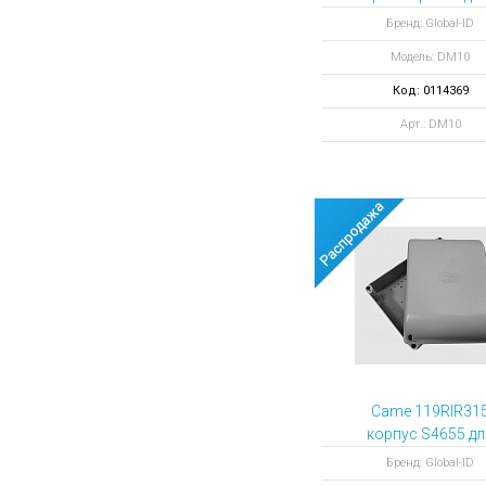
Аккумуляторы для ноут
Запасные
устройств контр
Бренд: Global-ID
части
Зарядные устройства дл
доступа
Модель: DM10
Терминалы
Архивные товары
оплаты
Код: 0114369
Архивные
Арт.: DM10
товары
Came 119RIR31
корпус S4655 дл
блоков управлен
Бренд: Global-ID