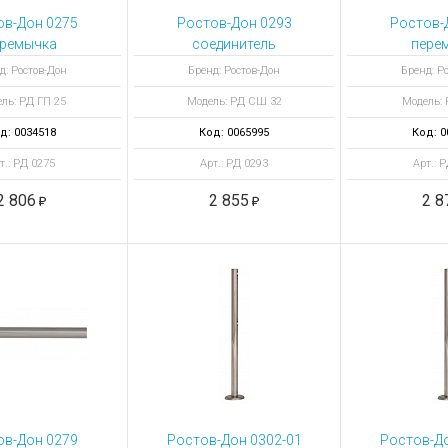
ов-Дон 0275
Ростов-Дон 0293
Ростов-
еремычка
соединитель
пере
зонтальная
шарнирный СШ32
горизон
д: Ростов-Дон
Бренд: Ростов-Дон
Бренд: Р
м/1500 НЕРЖ
НЕРЖ под перемычку
ГП∅32мм/
ль: РД ГП 25
Модель: РД СШ 32
Модель: 
32 мм
д: 0034518
Код: 0065995
Код: 0
т.: РД 0275
Арт.: РД 0293
Арт.: 
2 806
2 855
2 8
ов-Дон 0279
Ростов-Дон 0302-01
Ростов-До