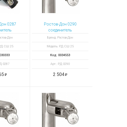
Дон 0287
Ростов-Дон 0290
нитель
соединитель
 СШ25 под
шарнирный СШ25
остов-Дон
Бренд: Ростов-Дон
ку 25 мм
ХРОМ под перемычку
РД СШ 25
Модель: РД СШ 25
25 мм
030333
Код: 0034553
РД 0287
Арт.: РД 0290
65
2 504