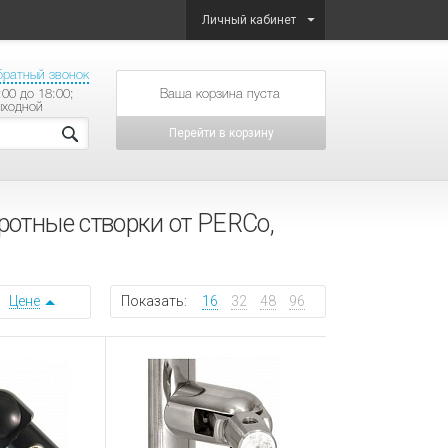
Личный кабинет
братный звонок
:00 до 18:00;
товаров на сумму
ыходной
Перейти в корзину
ротные створки от PERCo,
Цене
Показать:
16
32
48
96