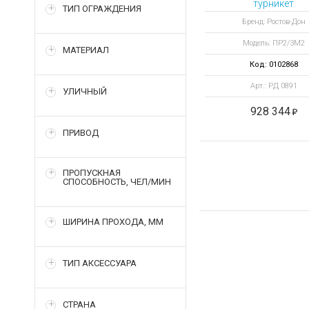
турникет
ТИП ОГРАЖДЕНИЯ
электромеханичес
Бренд: Ростов-Дон
двухпроходной
Модель: ПР2/3М2
ПР2/3М2
МАТЕРИАЛ
Код: 0102868
Арт.: РД 0891
УЛИЧНЫЙ
928 344
ПРИВОД
ПРОПУСКНАЯ
СПОСОБНОСТЬ, ЧЕЛ/МИН
ШИРИНА ПРОХОДА, ММ
ТИП АКСЕССУАРА
СТРАНА