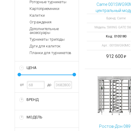
Аккумуляторы для ноут
Роторные турникеты
Запасные
Came 001SWG90
части
Картоприемники
Зарядные устройства дл
центральный мод
Калитки
SWING GATE SWG
Терминалы
Архивные товары
Бренд: Came
Ограждения
оплаты
900 мм, высота 1
Модель: SWING GATE S
мм
Дополнительные
Архивные
аксессуары
товары
Код: 0105180
Турникеты триподы
Арт.: 001SWG90MC
Дуги для калиток
Планки для турникетов
912 600
ЦЕНА
от
до
БРЕНД
МОДЕЛЬ
Ростов-Дон 089