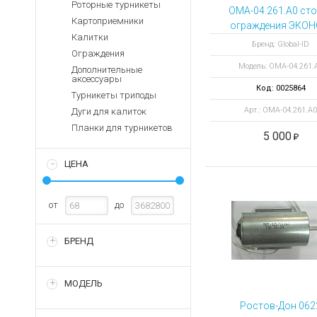
Аккумуляторы для ноут
Роторные турникеты
Запасные
OMA-04.261.A0 ст
части
Картоприемники
Зарядные устройства дл
ограждения ЭКО
Калитки
окрашеная
Терминалы
Архивные товары
Бренд: Global-ID
Ограждения
оплаты
Модель: ОМА-04.261.
Дополнительные
Архивные
аксессуары
товары
Код: 0025864
Турникеты триподы
Арт.: ОМА-04.261.A0
Дуги для калиток
Планки для турникетов
5 000
ЦЕНА
от
до
БРЕНД
МОДЕЛЬ
Ростов-Дон 062