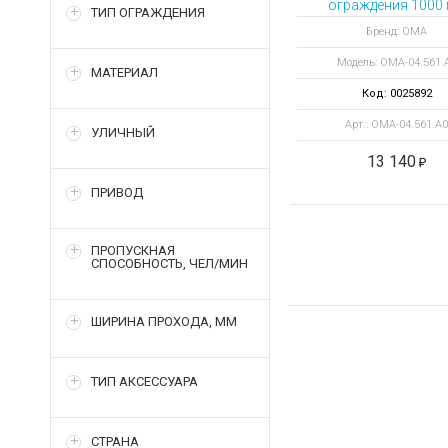
ограждения 1000
ТИП ОГРАЖДЕНИЯ
ЭКОНОМ окрашен
Бренд: ОМА
Модель: ОМА-04.561.
МАТЕРИАЛ
Код: 0025892
Арт.: ОМА-04.561.A0
УЛИЧНЫЙ
13 140
ПРИВОД
ПРОПУСКНАЯ
СПОСОБНОСТЬ, ЧЕЛ/МИН
ШИРИНА ПРОХОДА, ММ
ТИП АКСЕССУАРА
СТРАНА