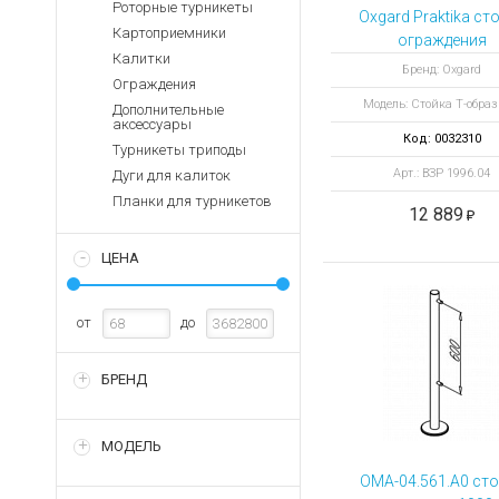
Аккумуляторы для ноут
Роторные турникеты
Запасные
Oxgard Praktika ст
части
Картоприемники
Зарядные устройства дл
ограждения
Калитки
трехсторонняя 
Терминалы
Архивные товары
Бренд: Oxgard
Ограждения
оплаты
образная
Модель: Стойка Т-обра
Дополнительные
Архивные
аксессуары
товары
Код: 0032310
Турникеты триподы
Арт.: ВЗР 1996.04
Дуги для калиток
Планки для турникетов
12 889
ЦЕНА
от
до
БРЕНД
МОДЕЛЬ
OMA-04.561.A0 ст