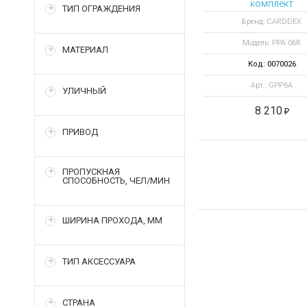
комплект
ТИП ОГРАЖДЕНИЯ
преграждающи
Бренд: CARDDEX
планок Антипани
Модель: PPA 06R
PPA-06R
МАТЕРИАЛ
Код: 0070026
Арт.: GРР6A
УЛИЧНЫЙ
8 210
ПРИВОД
ПРОПУСКНАЯ
СПОСОБНОСТЬ, ЧЕЛ/МИН
ШИРИНА ПРОХОДА, ММ
ТИП АКСЕССУАРА
СТРАНА