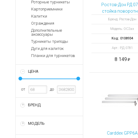
Аккумуляторы для ноут
Роторные турникеты
Запасные
Ростов-Дон РД 0
части
Картоприемники
Зарядные устройства дл
стойка поворотн
Калитки
замковая ОС2аз
Терминалы
Архивные товары
Бренд: Ростов-Дон
Ограждения
оплаты
Модель: ОС2аз
Дополнительные
Архивные
аксессуары
товары
Код: 0108934
Турникеты триподы
Арт.: РД 0781
Дуги для калиток
Планки для турникетов
8 149
ЦЕНА
от
до
БРЕНД
МОДЕЛЬ
Carddex GРР6A