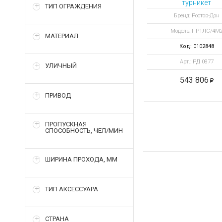
турникет
ТИП ОГРАЖДЕНИЯ
электромеханичес
Бренд: Ростов-Дон
однопроходно
Модель: ПР1ЛС/4М
ПР1ЛС/4М2
МАТЕРИАЛ
Код: 0102848
Арт.: РД 0877
УЛИЧНЫЙ
543 806
ПРИВОД
ПРОПУСКНАЯ
СПОСОБНОСТЬ, ЧЕЛ/МИН
ШИРИНА ПРОХОДА, ММ
ТИП АКСЕССУАРА
СТРАНА