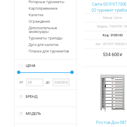
Аккумуляторы для ноут
Роторные турникеты
Запасные
Came 001PST700E
части
Картоприемники
Зарядные устройства дл
02 турникет тумб
Калитки
моторизованны
Терминалы
Архивные товары
Бренд: Came
Ограждения
оплаты
TWISTER 700
Модель: TWISTER 70
сдвоенный
Дополнительные
Архивные
аксессуары
антипаника
товары
Код: 0105143
Турникеты триподы
Арт.: 001PST700END-
Дуги для калиток
Планки для турникетов
534 600
ЦЕНА
от
до
БРЕНД
МОДЕЛЬ
Ростов-Дон 087