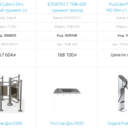
ы для ноутбуков
 Cube С-04-c
БЛОКПОСТ ТМБ-600
RusGate P
тройства для ноутбуков
й турникет со
турникет трипод
NO-Slim v.1
вателем EM-
тумбовый
счетчик ST
овары
енд: Oxgard
Бренд: БЛОКПОСТ
Бренд: 
rine 2 шт
планками 
ель: С-04-с
Модель: ТМБ-600
Модель:
д: 0068203
Код: 0095928
Код: 0
: ВЗР2359-01
Арт.: ТМБ 600
Арт.: P3-NO
67 604
168 100
Цена по 
ов-Дон 0396
Ростов-Дон 0933
Oxgard Prak