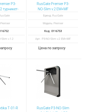
remier P3-
RusGate Premier P3-
.2 турникет-
NO-Slim v.2 EM+MF
OP-COVID с
турникет-трипод
RusGate
Бренд: RusGate
Антипаника
тумбовый с планками
 Premier
Модель: Premier
Антипаника
116752
Код: 0116753
-Slim v.1.2
Арт.: P3-NO-Slim v.2 EM+MF
запросу
Цена по запросу
tika Т-01-R
RusGate P3-NO-Slim