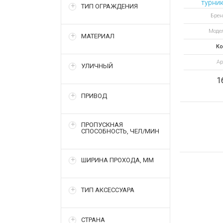
турни
ТИП ОГРАЖДЕНИЯ
Р2М
Брен
Модел
МАТЕРИАЛ
Ко
Ар
УЛИЧНЫЙ
1
ПРИВОД
ПРОПУСКНАЯ
СПОСОБНОСТЬ, ЧЕЛ/МИН
ШИРИНА ПРОХОДА, ММ
ТИП АКСЕССУАРА
СТРАНА