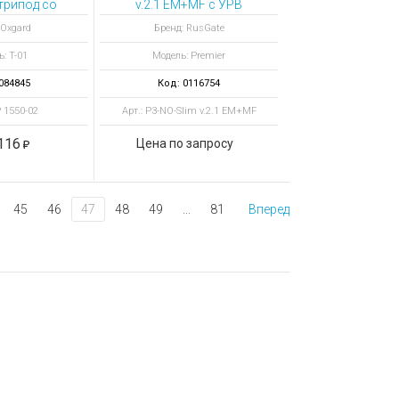
трипод со
v.2.1 EM+MF с УРВ
лем Mifare
автономная
 Oxgard
Бренд: RusGate
проходная с
: T-01
Модель: Premier
планками Антипаника
084845
Код: 0116754
Р 1550-02
Арт.: P3-NO-Slim v.2.1 EM+MF
116
Цена по запросу
45
46
47
48
49
...
81
Вперед