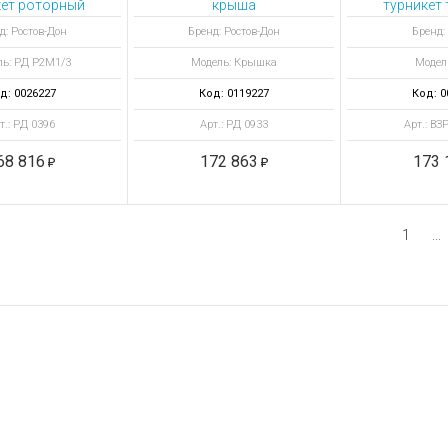
кет роторный
крыша
турникет 
1/3 ХРОМ
полноростовых
считывате
д: Ростов-Дон
Бренд: Ростов-Дон
Бренд:
турникетов ПР1/ПР1Л
ь: РД Р2М1/3
Модель: Крышка
Модель
д: 0026227
Код: 0119227
Код: 0
т.: РД 0396
Арт.: РД 0933
Арт.: ВЗ
68 816
172 863
173 
1
...