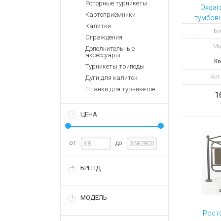
Аккумулятор
Роторные турникеты
Запасные
Oxgard
части
Картоприемники
Зарядные ус
тумбовы
Калитки
считы
Терминалы
Архивные т
Бр
Ограждения
оплаты
Ma
Мод
Дополнительные
Архивные
аксессуары
товары
Ко
Турникеты триподы
Арт.
Дуги для калиток
Планки для турникетов
1
ЦЕНА
от
до
БРЕНД
МОДЕЛЬ
Рост