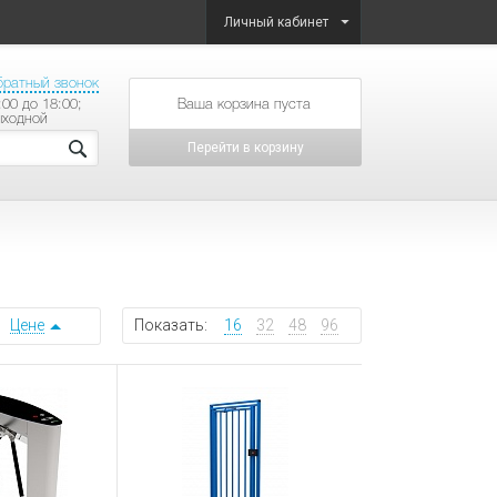
Личный кабинет
братный звонок
:00 до 18:00;
товаров на сумму
ыходной
Перейти в корзину
Цене
Показать:
16
32
48
96