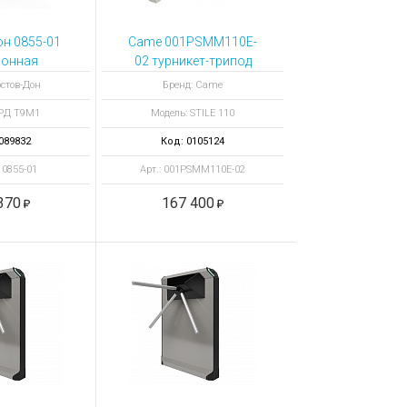
н 0855-01
Came 001PSMM110E-
ронная
02 турникет-трипод
АП Т9М1 IP
электромеханический
остов-Дон
Бренд: Came
lyA3EH)
STILE 110 антипаника
 РД Т9М1
Модель: STILE 110
089832
Код: 0105124
 0855-01
Арт.: 001PSMM110E-02
370
167 400