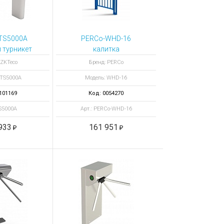
TS5000A
PERCo-WHD-16
 турникет
калитка
полноростовая
 ZKTeco
Бренд: PERCo
электромеханическая
 TS5000A
Модель: WHD-16
101169
Код: 0054270
TS5000A
Арт.: PERCo-WHD-16
933
161 951