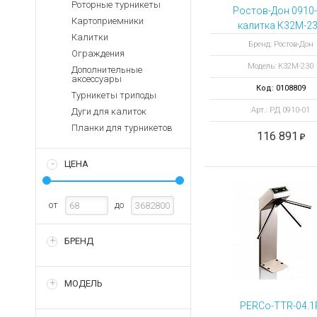
Аккумуляторы для ноут
Роторные турникеты
Запасные
Ростов-Дон 0910
части
Картоприемники
Зарядные устройства дл
калитка К32М-2
Калитки
ХРОМ (без дуги
Терминалы
Архивные товары
Бренд: Ростов-Дон
Ограждения
оплаты
Модель: К32М-230
Дополнительные
Архивные
аксессуары
товары
Код: 0108809
Турникеты триподы
Арт.: РД 0910-01
Дуги для калиток
Планки для турникетов
116 891
ЦЕНА
от
до
БРЕНД
МОДЕЛЬ
PERCo-TTR-04.1