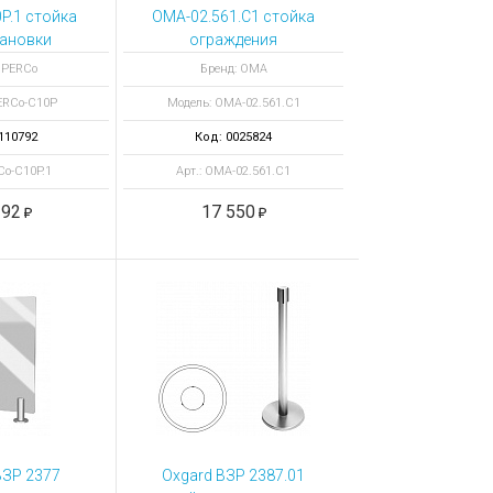
P.1 стойка
OMA-02.561.C1 стойка
тановки
ограждения
йнов на
проходная ЭКОНОМ
 PERCo
Бренд: ОМА
турникеты
окрашеная
ERCo-C10P
Модель: ОМА-02.561.C1
Co-TTD-10A
110792
Код: 0025824
Co-C10P.1
Арт.: ОМА-02.561.C1
392
17 550
ВЗР 2377
Oxgard ВЗР 2387.01