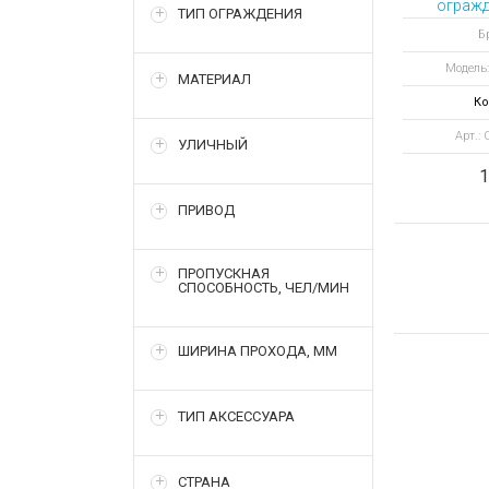
огражд
ТИП ОГРАЖДЕНИЯ
ЭКОНО
Б
Модель
МАТЕРИАЛ
Ко
Арт.:
УЛИЧНЫЙ
1
ПРИВОД
ПРОПУСКНАЯ
СПОСОБНОСТЬ, ЧЕЛ/МИН
ШИРИНА ПРОХОДА, ММ
ТИП АКСЕССУАРА
СТРАНА