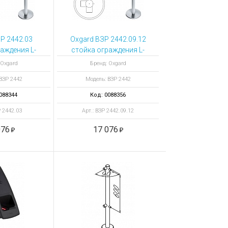
Р 2442.03
Oxgard ВЗР 2442.09.12
аждения L-
стойка ограждения L-
зная
образная
 Oxgard
Бренд: Oxgard
оронняя
передвижная с
ВЗР 2442
Модель: ВЗР 2442
я, 4 муфты
отверстием под
 90°
фиксатор справа
088344
Код: 0088356
Р 2442.03
Арт.: ВЗР 2442.09.12
076
17 076