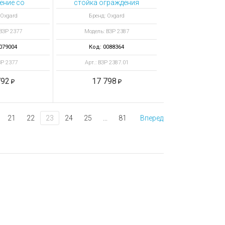
ение со
стойка ограждения
ом 500
передвижная с
 Oxgard
Бренд: Oxgard
ремнем (5 метров
ВЗР 2377
Модель: ВЗР 2387
черный)
079004
Код: 0088364
ЗР 2377
Арт.: ВЗР 2387.01
792
17 798
21
22
23
24
25
...
81
Вперед