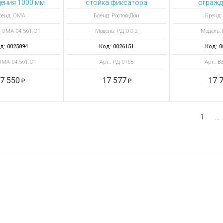
ения 1000 мм
стойка фиксатора
огражд
М окрашеная
колесная ОС2акп/2-1
стекл
ренд: ОМА
Бренд: Ростов-Дон
Бренд:
под перемычку 25 мм
: ОМА-04.561.C1
Модель: РД ОС 2
Модель: 
д: 0025894
Код: 0026151
Код: 0
 ОМА-04.561.C1
Арт.: РД 0165
Арт.: В
7 550
17 577
17 
1
...