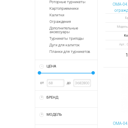
Аккумулятор
Роторные турникеты
Запасные
OMA-04.
части
Картоприемники
Зарядные ус
огражд
Калитки
ЭКОНО
Терминалы
Архивные т
Б
Ограждения
оплаты
Модель
Дополнительные
Архивные
аксессуары
товары
Ко
Турникеты триподы
Арт.:
Дуги для калиток
Планки для турникетов
1
ЦЕНА
от
до
БРЕНД
МОДЕЛЬ
OMA-04.