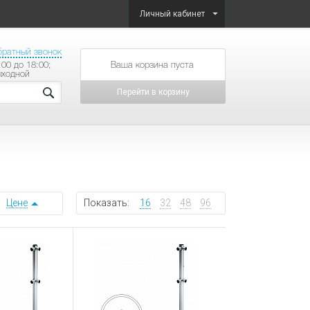
Личный кабинет
братный звонок
:00 до 18:00;
товаров на сумму
ыходной
Перейти в корзину
Цене
Показать:
16
32
48
96