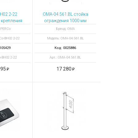
H02 2-22
OMA-04.561.BL стойка
 крепления
ограждения 1000 мм
ра PERCo-
ЭКОНОМ окрашеная
 PERCo
Бренд: ОМА
15
Co-BH02 2-22
Модель: ОМА-04.561.BL
105429
Код: 0025886
o-BH02 2-22
Арт.: ОМА-04.561.BL
195
17 280