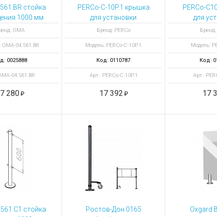
ы для ноутбуков
561.BR стойка
PERCo-C-10P.1 крышка
PERCo-C10
тройства для ноутбуков
ения 1000 мм
для установки
для ус
М окрашеная
терминалов
кронште
овары
ренд: ОМА
Бренд: PERCo
Бренд:
распознавания лиц
тумбовые 
: ОМА-04.561.BR
Модель: PERCo-C-10P.1
Модель: P
Suprema
серии PER
д: 0025888
Код: 0110787
Код: 0
 ОМА-04.561.BR
Арт.: PERCo-C-10P.1
Арт.: PER
7 280
17 392
17 
561.C1 стойка
Ростов-Дон 0165
Oxgard 