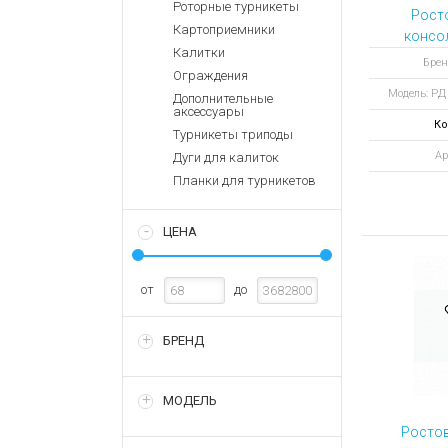
Аккумулятор
Роторные турникеты
Запасные
Рост
части
Картоприемники
Зарядные ус
консо
Калитки
под пе
Терминалы
Архивные т
Брен
Ограждения
оплаты
Модель: РД
Дополнительные
Архивные
аксессуары
товары
Ко
Турникеты триподы
Ар
Дуги для калиток
Планки для турникетов
ЦЕНА
от
до
БРЕНД
МОДЕЛЬ
Ростов