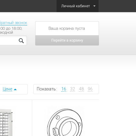
Личный кабинет
братный звонок
:00 до 18:00;
товаров на сумму
ыходной
Перейти в корзину
Цене
Показать:
16
32
48
96