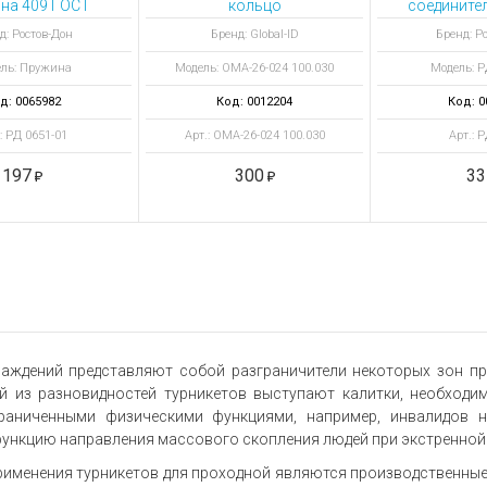
на 409 ГОСТ
кольцо
соединител
3771-86
перемыч
д: Ростов-Дон
Бренд: Global-ID
Бренд: Р
нкование)
ль: Пружина
Модель: OMA-26-024 100.030
Модель: Р
д: 0065982
Код: 0012204
Код: 0
: РД 0651-01
Арт.: OMA-26-024 100.030
Арт.: 
197
300
33
аждений представляют собой разграничители некоторых зон пр
й из разновидностей турникетов выступают калитки, необход
раниченными физическими функциями, например, инвалидов н
ункцию направления массового скопления людей при экстренной 
именения турникетов для проходной являются производственные