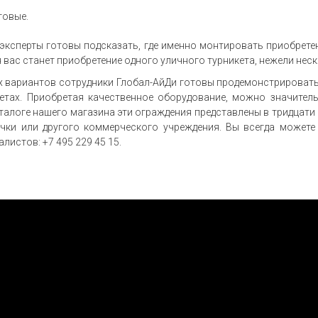
товые.
эксперты готовы подсказать, где именно монтировать приобрете
 вас станет приобретение одного уличного турникета, нежели неск
х вариантов сотрудники Глобал-АйДи готовы продемонстрировать
етах. Приобретая качественное оборудование, можно значите
талоге нашего магазина эти ограждения представлены в тридцати 
чки или другого коммерческого учреждения. Вы всегда может
листов: +7 495 229 45 15.