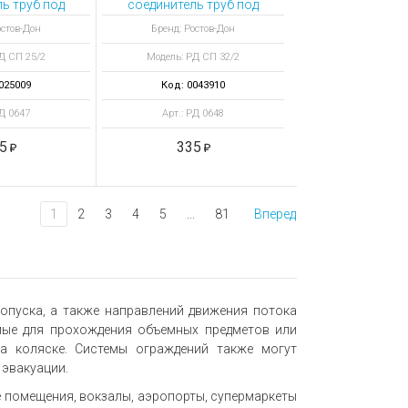
ь труб под
соединитель труб под
ку 25 мм
перемычку 32 мм
остов-Дон
Бренд: Ростов-Дон
Д СП 25/2
Модель: РД СП 32/2
025009
Код: 0043910
РД 0647
Арт.: РД 0648
5
335
1
2
3
4
5
...
81
Вперед
опуска, а также направлений движения потока
имые для прохождения объемных предметов или
а коляске. Системы ограждений также могут
эвакуации.
 помещения, вокзалы, аэропорты, супермаркеты