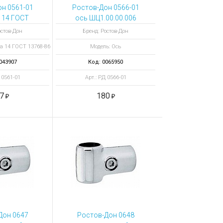
н 0561-01
Ростов-Дон 0566-01
 14 ГОСТ
ось ШЦ1.00.00.006
8-86
(цинкование)
остов-Дон
Бренд: Ростов-Дон
а 14 ГОСТ 13768-86
Модель: Ось
043907
Код: 0065950
 0561-01
Арт.: РД 0566-01
7
180
Дон 0647
Ростов-Дон 0648