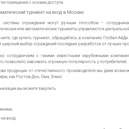
гие помещения с зонами доступа.
оматический турникет на вход в Москве
я системы ограждения могут ручным способом – сотрудника
ические или автоматические турникеты управляются центральной
наете, где купить турникет, обращайтесь в компанию Глобал-АйДи
т широкий выбор ограждений последних разработок от лучших про
но сотрудничаем с такими известными зарубежными компаниям
что позволило завоевать огромную популярность у потребителей;
ам продукции от отечественного производителя мы даем возмо
ирм, как Ростов-Дон, Ома, Эликс.
анизации вы можете закупить:
мники;
на вход.