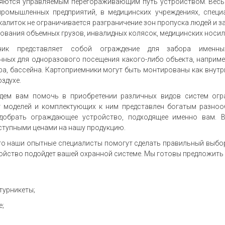
яются управляемым перегораживающим путь устройством. Весь
ромышленных предприятий, в медицинских учреждениях, специ
калиток не ограничивается разграничение зон пропуска людей и з
ования объемных грузов, инвалидных колясок, медицинских носило
мник представляет собой ограждение для забора именны
нных для одноразового посещения какого-либо объекта, наприме
ра, бассейна. Картоприемники могут быть монтированы как внутр
здухе.
дем вам помочь в приобретении различных видов систем огр
 моделей и комплектующих к ним представлен богатым разноо
добрать ограждающее устройство, подходящее именно вам. В
ступными ценами на нашу продукцию.
о наши опытные специалисты помогут сделать правильный выбор,
ойство подойдет вашей охранной системе. Мы готовы предложить
турникеты;
е;