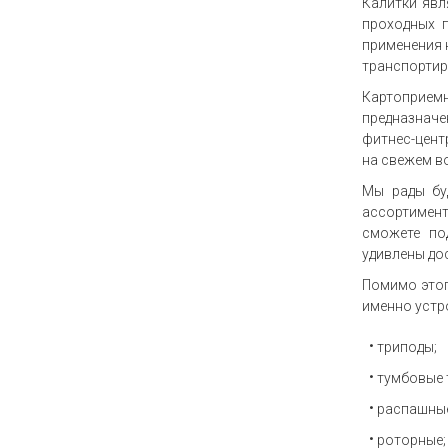
Калитки явл
проходных п
применения 
транспортир
Картоприе
предназначе
фитнес-цент
на свежем во
Мы рады бу
ассортимент
сможете по
удивлены до
Помимо этог
именно устр
триподы;
тумбовые 
распашны
роторные;