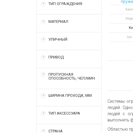
пружи
ТИП ОГРАЖДЕНИЯ
1
Брен
(ци
Моде
МАТЕРИАЛ
Ко
Арт.
УЛИЧНЫЙ
ПРИВОД
ПРОПУСКНАЯ
СПОСОБНОСТЬ, ЧЕЛ/МИН
ШИРИНА ПРОХОДА, ММ
Системы огр
людей. Одно
ТИП АКСЕССУАРА
людей с ог
выполнять ф
Областью пр
СТРАНА