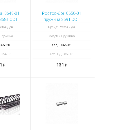
н 0649-01
Ростов-Дон 0650-01
358 ГОСТ
пружина 359 ГОСТ
7-86
13767-86
остов-Дон
Бренд: Ростов-Дон
вание)
(цинкование)
 Пружина
Модель: Пружина
065980
Код: 0065981
 0649-01
Арт.: РД 0650-01
1
131