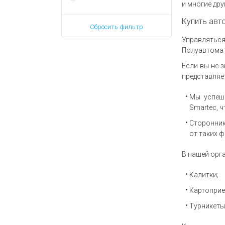
и многие дру
Купить авт
Сбросить фильтр
Управлятьс
Полуавтомат
Если вы не з
представляе
Мы успеш
Smartec, 
Сторонник
от таких ф
В нашей орг
Калитки;
Картоприе
Турникеты 