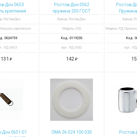
ы для ноутбуков
ов-Дон 0653
Ростов-Дон 0562
Ростов-До
тройства для ноутбуков
ль крепления
пружина 205 ГОСТ
Пружина
ремычку 32 мм
13766-86
1376
овары
д: Ростов-Дон
Бренд: Ростов-Дон
Бренд: Р
 Консоль крепления
Модель: 205
Модель: РД Пружин
д: 0024759
Код: 0119235
Код: 0
т.: РД 0653
Арт.: РД 0562
Арт.: РД
131
142
15
-Дон 0651-01
ОМА 26-024 100.030
Ростов-