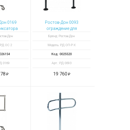
Дон 0169
Ростов-Дон 0093
иксатора
ограждение для
ОС2акп/2-1
роторных
остов-Дон
Бренд: Ростов-Дон
перемычку
полуростовых
 РД ОС 2
Модель: РД ОП-Р-Х
 мм
турникетов ОПР ХРОМ
026154
Код: 0025520
РД 0169
Арт.: РД 0093
678
19 760