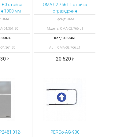
.B0 стойка
ОМА 02.766.L1 стойка
я 1000 мм
ограждения
крашеная
нержавеющая
: ОМА
Бренд: ОМА
КЛАССИКА с
А-04.361.B0
Модель: OMA-02.766.L1
кронштейном замка
025874
Код: 0053461
-04.361.B0
Арт.: OMA-02.766.L1
430
20 520
Р2481.012-
PERCo-AG-900