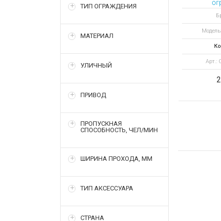
ог
ТИП ОГРАЖДЕНИЯ
нер
Б
КЛ
Модель
кронш
МАТЕРИАЛ
Ко
Арт.:
УЛИЧНЫЙ
2
ПРИВОД
ПРОПУСКНАЯ
СПОСОБНОСТЬ, ЧЕЛ/МИН
ШИРИНА ПРОХОДА, ММ
ТИП АКСЕССУАРА
СТРАНА