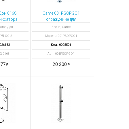
Дон 0168
Came 001PSOPGO1
иксатора
ограждение для
ОС2акп/2-1
турникетов TWISTER
остов-Дон
Бренд: Came
М под
FLAG BRIDGE
 РД ОС 2
Модель: 001PSOPGO1
ку 32 мм
026153
Код: 0025501
РД 0168
Арт.: 001PSOPGO1
077
20 200