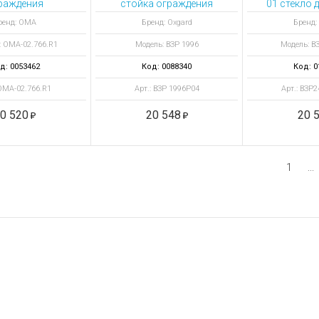
раждения
стойка ограждения
01 стекло 
жавеющая
съемная Т-образная,
К-14
ренд: ОМА
Бренд: Oxgard
Бренд:
АССИКА с
6 муфт с гнездом
: OMA-02.766.R1
Модель: ВЗР 1996
Модель: В
тейном замка
д: 0053462
Код: 0088340
Код: 0
 OMA-02.766.R1
Арт.: ВЗР 1996Р04
Арт.: ВЗР2
0 520
20 548
20 
1
...