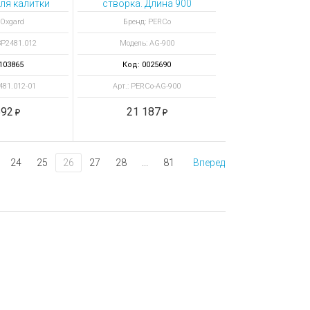
для калитки
створка. Длина 900
 900
мм
 Oxgard
Бренд: PERCo
ЗР2481.012
Модель: AG-900
103865
Код: 0025690
481.012-01
Арт.: PERCo-AG-900
592
21 187
24
25
26
27
28
...
81
Вперед