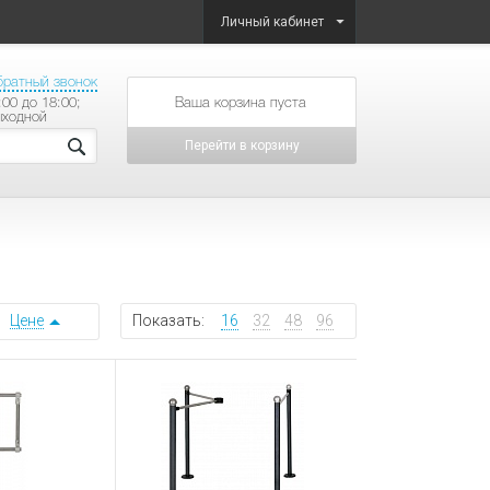
Личный кабинет
братный звонок
:00 до 18:00;
товаров на сумму
ыходной
Перейти в корзину
Цене
Показать:
16
32
48
96