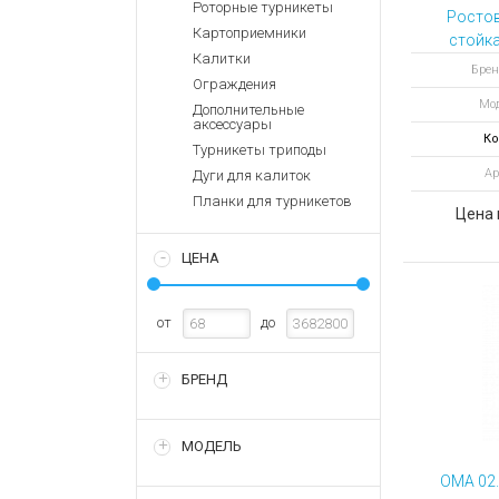
Аккумулятор
Роторные турникеты
Запасные
Ростов
части
Картоприемники
Зарядные ус
стойк
Калитки
вынос
Терминалы
Архивные т
Брен
Ограждения
оплаты
ОС2а
Мод
Дополнительные
Архивные
аксессуары
товары
Ко
Турникеты триподы
Ар
Дуги для калиток
Планки для турникетов
Цена 
ЦЕНА
от
до
БРЕНД
МОДЕЛЬ
ОМА 02.