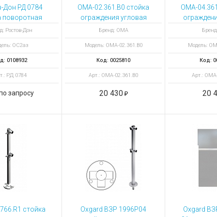
ы для ноутбуков
-Дон РД 0784
OMA-02.361.B0 стойка
OMA-04.361
тройства для ноутбуков
а поворотная
ограждения угловая
ограждени
ная замковая
ЭКОНОМ окрашеная
ЭКОНОМ о
овары
д: Ростов-Дон
Бренд: ОМА
Бренд
з(0) у НЕРЖ
ель: ОС2аз
Модель: ОМА-02.361.B0
Модель: ОМ
д: 0108932
Код: 0025810
Код: 0
т.: РД 0784
Арт.: ОМА-02.361.B0
Арт.: ОМА
20 430
20 
по запросу
766.R1 стойка
Oxgard ВЗР 1996Р04
Oxgard ВЗ