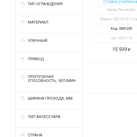
стойка усиленн
ТИП ОГРАЖДЕНИЯ
ОБ1/2-1 у ХРОМ 
Бренд: Ростов-Дон
перемычку 32 м
Модель: РД ОБ1/2-1-у 
МАТЕРИАЛ
Код: 0041235
Арт.: РД 0174
УЛИЧНЫЙ
15 939
ПРИВОД
ПРОПУСКНАЯ
СПОСОБНОСТЬ, ЧЕЛ/МИН
ШИРИНА ПРОХОДА, ММ
ТИП АКСЕССУАРА
СТРАНА