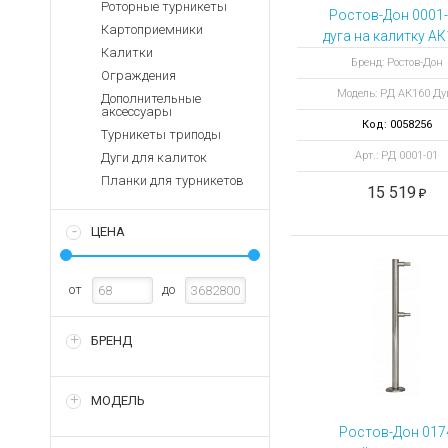
Аккумуляторы для ноут
Роторные турникеты
Запасные
Ростов-Дон 0001
части
Картоприемники
Зарядные устройства дл
дуга на калитку А
Калитки
1200 мм
Терминалы
Архивные товары
Бренд: Ростов-Дон
Ограждения
оплаты
Модель: РД АК160 Ду
Дополнительные
Архивные
аксессуары
товары
Код: 0058256
Турникеты триподы
Арт.: РД 0001-01
Дуги для калиток
Планки для турникетов
15 519
ЦЕНА
от
до
БРЕНД
МОДЕЛЬ
Ростов-Дон 017