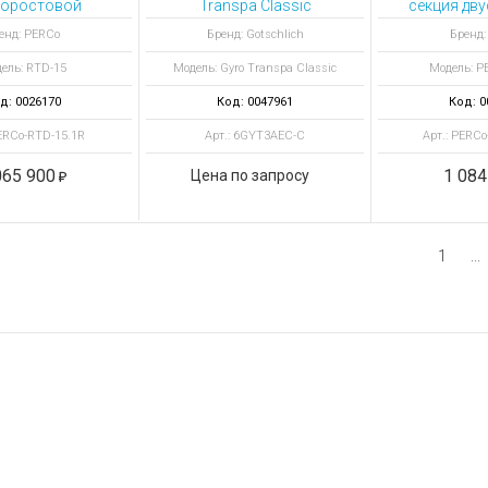
оростовой
Transpa Classic
секция дв
урникет
6GYT3AEC-C
Скоростно
енд: PERCo
Бренд: Gotschlich
Бренд:
ромоторный
роторный турникет
шириной п
ель: RTD-15
Модель: Gyro Transpa Classic
Модель: P
м
д: 0026170
Код: 0047961
Код: 0
PERCo-RTD-15.1R
Арт.: 6GYT3AEC-C
Арт.: PERCo
065 900
1 084
Цена по запросу
1
...