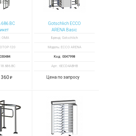
.686.BC
Gotschlich ECCO
икет
ARENA Basic
остовой
6ECD4ABHB
: ОМА
Бренд: Gotschlich
20 нерж
полноростовой
РОТОР-120
Модель: ECCO ARENA
исполнения
турникет
030484
Код: 0047998
-18.686.BC
Арт.: 6ECD4ABHB
 360
Цена по запросу