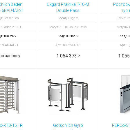
ы для ноутбуков
hlich Baden
Oxgard Praktika T-10-M
Ростов-
тройства для ноутбуков
E 6BAD4AE21
Double Pass
турн
оростовой
полноростовой
электроме
овары
д: Gotschlich
Бренд: Oxgard
Бренд: Р
урникет
турникет
двухпр
: Baden 2100-E
Модель: T-10 Double Pass
Модель:
ПР2/
д: 0047972
Код: 0088239
Код: 0
.: 6BAD4AE21
Арт.: ВЗР 2332-01
Арт.: 
1 054 373
1 055
по запросу
o-RTD-15.1R
Gotschlich Gyro
PERCo-ST