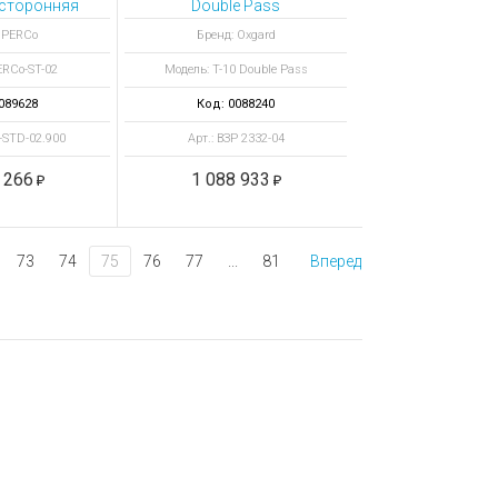
усторонняя
Double Pass
й проход с
полноростовой
 PERCo
Бренд: Oxgard
рохода 900
турникет
ERCo-ST-02
Модель: T-10 Double Pass
м
089628
Код: 0088240
-STD-02.900
Арт.: ВЗР 2332-04
 266
1 088 933
73
74
75
76
77
...
81
Вперед