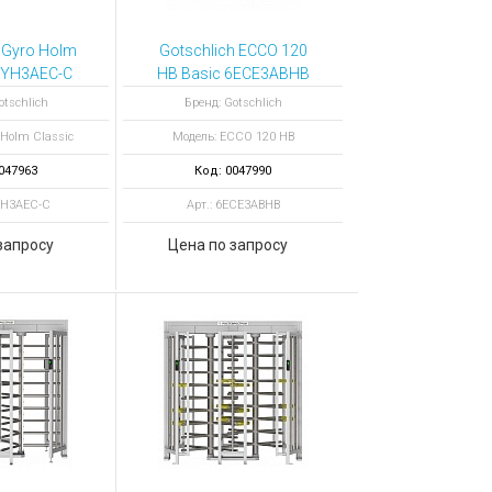
 Gyro Holm
Gotschlich ECCO 120
GYH3AEC-C
HВ Basic 6ECE3ABHB
 турникет
полноростовой
otschlich
Бренд: Gotschlich
турникет
 Holm Classic
Модель: ECCO 120 HВ
047963
Код: 0047990
YH3AEC-C
Арт.: 6ECE3ABHB
запросу
Цена по запросу