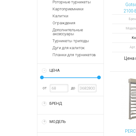
Аккумулятор
Роторные турникеты
Запасные
Gotsc
части
Картоприемники
Зарядные ус
2100-
Калитки
полн
Терминалы
Архивные т
Брен
Ограждения
оплаты
т
Модель
Дополнительные
Архивные
аксессуары
товары
Ко
Турникеты триподы
Арт
Дуги для калиток
Планки для турникетов
Цена 
ЦЕНА
от
до
БРЕНД
МОДЕЛЬ
PERC