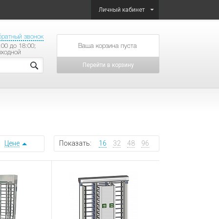
Личный кабинет
братный звонок
:00 до 18:00;
товаров на сумму
ыходной
Перейти в корзину
Цене
Показать:
16
32
48
96