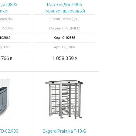
Дон 0893
Ростов-Дон 0906
икет
турникет шлюзовый
ханический
электромеханический
остов-Дон
Бренд: Ростов-Дон
оходной
ПР2Ш/4М2
 ПР2/3М2
Модель: ПР2Ш/4М2
3М2 У
102869
Код: 0102885
РД 0893
Арт.: РД 0906
 766
1 058 359
D-02.900
Oxgard Praktika T-10-G