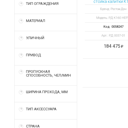
стойка калитки К
ТИП ОГРАЖДЕНИЯ
НЕРЖ. Без дуги
Бренд: Ростов-Дон
Модель: РД К160 НЕ
МАТЕРИАЛ
Код: 0058247
Арт.: РД 0037-01
УЛИЧНЫЙ
184 475
ПРИВОД
ПРОПУСКНАЯ
СПОСОБНОСТЬ, ЧЕЛ/МИН
ШИРИНА ПРОХОДА, ММ
ТИП АКСЕССУАРА
СТРАНА