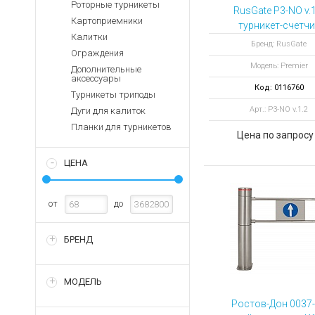
Аккумуляторы для ноут
Роторные турникеты
Запасные
RusGate P3-NO v.1
части
Картоприемники
Зарядные устройства дл
турникет-счетчи
Калитки
STOP-COVID
Терминалы
Архивные товары
Бренд: RusGate
Ограждения
оплаты
тумбовый с планк
Модель: Premier
Антипаника
Дополнительные
Архивные
аксессуары
товары
Код: 0116760
Турникеты триподы
Арт.: P3-NO v.1.2
Дуги для калиток
Планки для турникетов
Цена по запросу
ЦЕНА
от
до
БРЕНД
МОДЕЛЬ
Ростов-Дон 0037