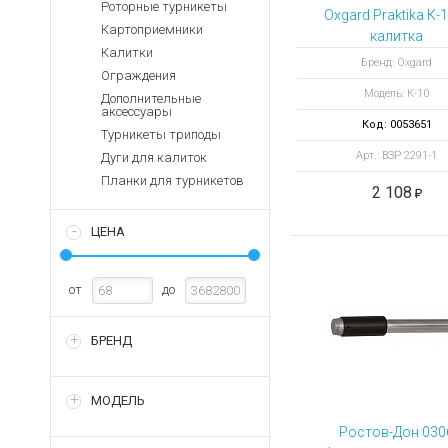
Аккумуляторы для ноут
Роторные турникеты
Запасные
Oxgard Praktika К-
части
Картоприемники
Зарядные устройства дл
калитка
Калитки
полноростовая 
Терминалы
Архивные товары
Бренд: Oxgard
Ограждения
оплаты
2291-1 нержавею
Модель: К-10
сталь левая
Дополнительные
Архивные
аксессуары
товары
Код: 0053651
Турникеты триподы
Арт.: ВЗР 2291-1
Дуги для калиток
Планки для турникетов
2 108
ЦЕНА
от
до
БРЕНД
МОДЕЛЬ
Ростов-Дон 030