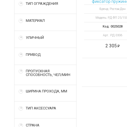
фиксатор пружин
ТИП ОГРАЖДЕНИЯ
ФП 25/1500 диам
Бренд: Ростов-Дон
25 мм
Модель: РД ФП 25/15
МАТЕРИАЛ
Код: 0025028
Арт.: РД 0306
УЛИЧНЫЙ
2 305
ПРИВОД
ПРОПУСКНАЯ
СПОСОБНОСТЬ, ЧЕЛ/МИН
ШИРИНА ПРОХОДА, ММ
ТИП АКСЕССУАРА
СТРАНА