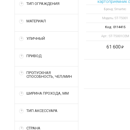
картоприемник 
ТИП ОГРАЖДЕНИЯ
считывателем E
Бренд: Smartec
Модель: ST-TS001
МАТЕРИАЛ
Код: 0114415
Арт.: ST-TS001CEM
УЛИЧНЫЙ
61 600
ПРИВОД
ПРОПУСКНАЯ
СПОСОБНОСТЬ, ЧЕЛ/МИН
ШИРИНА ПРОХОДА, ММ
ТИП АКСЕССУАРА
СТРАНА