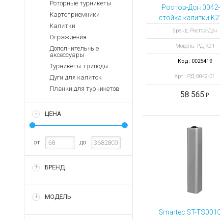
Аккумуляторы для ноут
Роторные турникеты
Запасные
Ростов-Дон 0042
части
Картоприемники
Зарядные устройства дл
стойка калитки К2
Калитки
ХРОМ
Терминалы
Архивные товары
Бренд: Ростов-Дон
Ограждения
оплаты
правосторонняя. 
Модель: РД К21
дуги
Дополнительные
Архивные
аксессуары
товары
Код: 0025419
Турникеты триподы
Арт.: РД 0042-01
Дуги для калиток
Планки для турникетов
58 565
ЦЕНА
от
до
БРЕНД
МОДЕЛЬ
Smartec ST-TS001