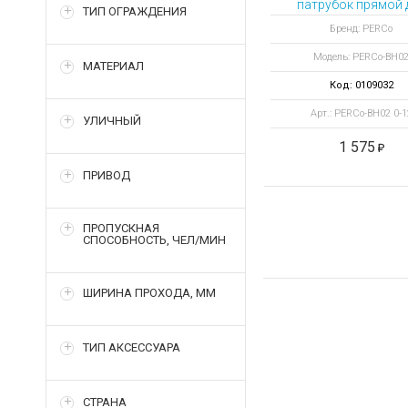
патрубок прямой 
ТИП ОГРАЖДЕНИЯ
крепления поруч
Бренд: PERCo
на стену
Модель: PERCo-BH0
МАТЕРИАЛ
Код: 0109032
Арт.: PERCo-BH02 0-1
УЛИЧНЫЙ
1 575
ПРИВОД
ПРОПУСКНАЯ
СПОСОБНОСТЬ, ЧЕЛ/МИН
ШИРИНА ПРОХОДА, ММ
ТИП АКСЕССУАРА
СТРАНА