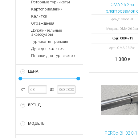
Аккумуляторы для ноут
Роторные турникеты
Запасные
ОМА 26.2эз
части
Картоприемники
Зарядные устройства дл
электрозамок 
Калитки
пальцем для ТРИП
Терминалы
Архивные товары
Бренд: Global-ID
Ограждения
оплаты
Модель: ОМА 26.2эз
Дополнительные
Архивные
аксессуары
товары
Код: 0004719
Турникеты триподы
Арт.: ОМА-26.2эз
Дуги для калиток
Планки для турникетов
1 380
ЦЕНА
от
до
БРЕНД
МОДЕЛЬ
PERCo-BH02 0-1