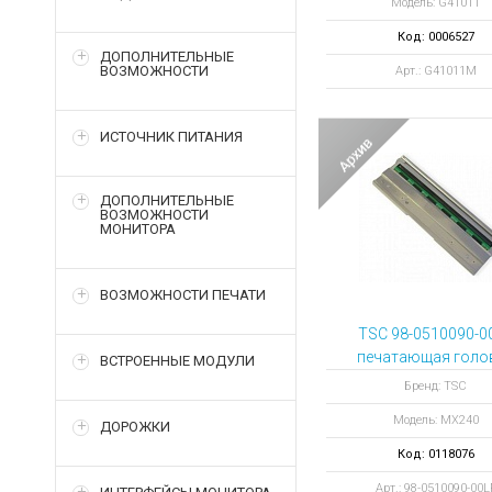
Модель: G41011
Код: 0006527
ДОПОЛНИТЕЛЬНЫЕ
ВОЗМОЖНОСТИ
Арт.: G41011M
ИСТОЧНИК ПИТАНИЯ
ДОПОЛНИТЕЛЬНЫЕ
ВОЗМОЖНОСТИ
МОНИТОРА
ВОЗМОЖНОСТИ ПЕЧАТИ
TSC 98-0510090-0
печатающая голо
ВСТРОЕННЫЕ МОДУЛИ
для TSC MX240
Бренд: TSC
Модель: MX240
ДОРОЖКИ
Код: 0118076
Арт.: 98-0510090-00L